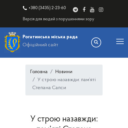
+380 (3435) 2-23-60
Версія для людей з порушеннями зору
Рогатинська міська рада
Офіційний сайт
Головна
Новини
У строю назавжди: пам’яті
Степана Сапси
У строю назавжди: