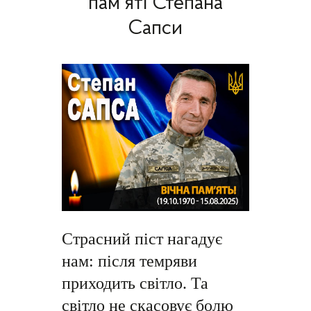
пам’яті Степана
Сапси
Страсний піст нагадує
нам: після темряви
приходить світло. Та
світло не скасовує болю