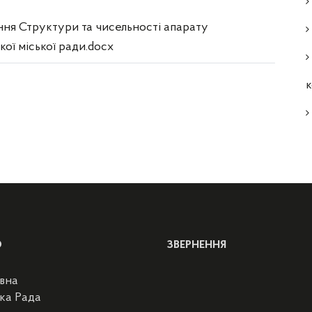
ня Структури та чисельності апарату
кої міської ради.docx
к
Ю
ЗВЕРНЕННЯ
вна
ка Рада