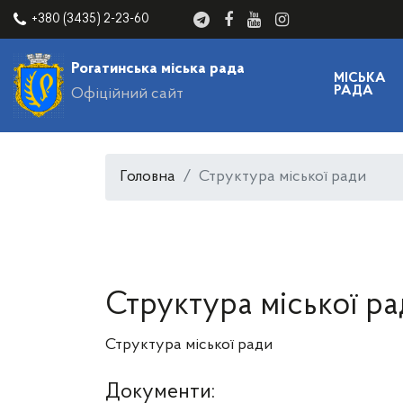
+380 (3435) 2-23-60
Рогатинська міська рада
МІСЬКА
РАДА
Офіційний сайт
Головна
Структура міської ради
Структура міської р
Структура міської ради
Документи: