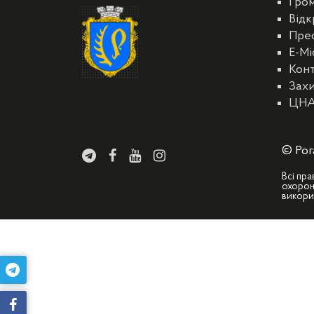
Гро
Відк
Пре
E-Мі
Кон
Захи
ЦН
© Рог
Всі пра
охорон
викори