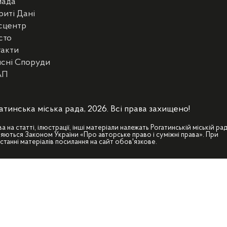
мада
риті Дані
сцентр
сто
такти
сні Споруди
АП
атинська міська рада, 2026. Всі права захищено!
ва на статті, ілюстрації, інші матеріали належать Рогатинській міській рад
яються Законом України «Про авторське право і суміжні права». При
станні матеріалів посилання на сайт обов'язкове.