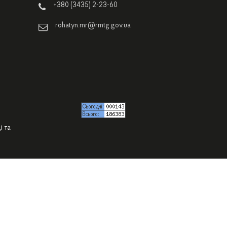
+380 (3435) 2-23-60
rohatyn.mr@rmtg.gov.ua
і та