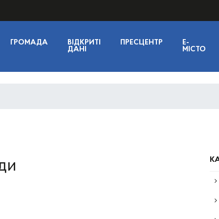
ГРОМАДА
ВІДКРИТІ
ПРЕСЦЕНТР
E-
ДАНІ
МІСТО
КА
ади