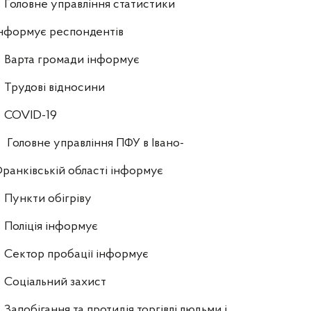
Головне управління статистики
нформує респондентів
Варта громади інформує
Трудові відносини
COVID-19
Головне управління ПФУ в Івано-
ранківській області інформує
Пункти обігріву
Поліція інформує
Сектор пробації інформує
Соціальний захист
Запобігання та протидія торгівлі людьми і