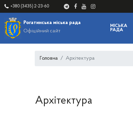
+380 (3435) 2-23-60
Рогатинська міська рада
МІСЬКА
РАДА
Офіційний сайт
Головна
Архітектура
Архітектура