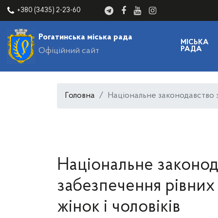
+380 (3435) 2-23-60
Рогатинська міська рада
МІСЬКА
РАДА
Офіційний сайт
Головна
Національне законодавство з
Національне законод
забезпечення рівних
жінок і чоловіків