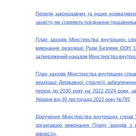
Перелік законодавчих та інших нормативно
захисту, які сприяють поєднанню працівника
План заходів Міністерства внутрішніх спр
виконання резолюції Ради Безпеки ООН 13
затверджений наказом Міністерства внутріш
План заходів Міністерства внутрішніх спра
реалізацї Державної стратегії забезпечен
період до 2030 року на 2022-2024 роки, з
України від 30 листопада 2022 року №785
Доручення Міністерства внутрішніх справ
організацію виконання Плану заходів з р
рівності»