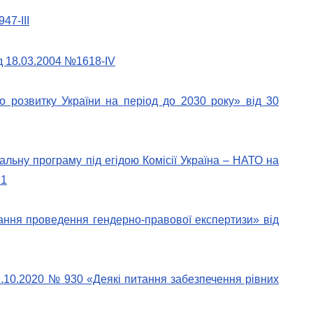
47-III
д 18.03.2004 №1618-IV
о розвитку України на період до 2030 року» від 30
альну програму під егідою Комісії Україна – НАТО на
21
тання проведення гендерно-правової експертизи» від
09.10.2020 № 930 «Деякі питання забезпечення рівних