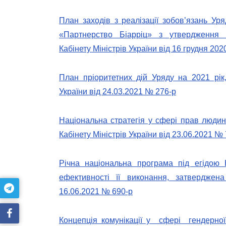
План заходів з реалізації зобов’язань Уря
«Партнерство Біарріц» з утвердження г
Кабінету Міністрів України від 16 грудня 202
План пріоритетних дій Уряду на 2021 рік
України від 24.03.2021 № 276-р
Національна стратегія у сфері прав люди
Кабінету Міністрів України від 23.06.2021 №
Річна національна програма під егідою 
ефективності її виконання, затверджена
16.06.2021 № 690-р
Концепція комунікації у сфері гендерно