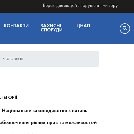
Версія для людей з порушеннями зору
КОНТАКТИ
ЗАХИСНІ
ЦНАП
СПОРУДИ
 чоловіків
ТЕГОРІЇ
Національне законодавство з питань
абезпечення рівних прав та можливостей