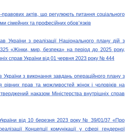
-правових актів, що регулюють питання соціального
ми сімейних та професійних обов’язків
ав України з реалізації Національного плану дій з
25 «Жінки, мир, безпека» на період до 2025 року,
ніх справ України від 01 червня 2023 року № 444
в України з виконання завдань операційного плану з
ня рівних прав та можливостей жінок і чоловіків на
атверджений наказом Міністерства внутрішніх справ
 України від 10 березня 2023 року № 39/01/37 «Про
еалізації Концепції комунікації у сфері гендерної