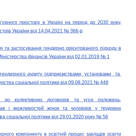
’єрного простору в Україні на період до 2030 року,
трів України від 14.04.2021 № 366-р
 та застосування гендерно орієнтованого підходу в
ністерства фінансів України від 02.01.2019 № 1
 гендерного аудиту підприємствами, установами та
рства соціальної політики від 09.08.2021 № 448
я до колективних договорів та угод положень,
ав і можливостей жінок та чоловіків у трудових
ва соціальної політики від 29.01.2020 року № 56
рного компоненту в освітній процес закладів освіти