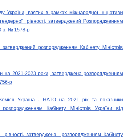
ду України, взятих в рамках міжнародної ініціативи
ендерної рівності, затверджений Розпорядженням
0 р. № 1578-р
, затверджений розпорядженням Кабінету Міністрів
ни на 2021-2023 роки, затверджена розпорядженням
 756-р
Комісії Україна - НАТО на 2021 рік та показники
 розпорядженням Кабінету Міністрів України від
ї рівності, затверджена розпорядженням Кабінету