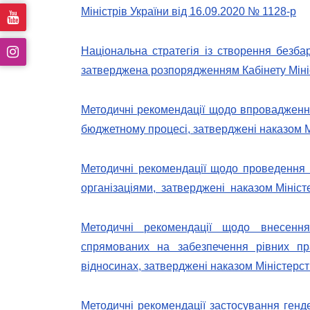
Міністрів України від 16.09.2020 № 1128-р
Національна стратегія із створення безбар
затверджена розпорядженням Кабінету Мініс
Методичні рекомендації щодо впровадження
бюджетному процесі, затверджені наказом Мі
Методичні рекомендації щодо проведення
організаціями, затверджені наказом Міністе
Методичні рекомендації щодо внесенн
спрямованих на забезпечення рівних пр
відносинах, затверджені наказом Міністерст
Методичні рекомендації застосування генде