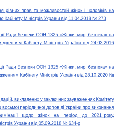
я рівних прав та можливостей жінок і чоловіків на
 Кабінету Міністрів України від 11.04.2018 № 273
ції Ради безпеки ООН 1325 «Жінки, мир, безпека» на
ядженням Кабінету Міністрів України від 24.03.2016
ції Ради Безпеки ООН 1325 «Жінки, мир, безпека» на
дженням Кабінету Міністрів України від 28.10.2020 №
дацій, викладених у заключних зауваженнях Комітету
о восьмої періодичної доповіді України про виконання
скримінації щодо жінок на період до 2021 року,
стрів України від 05.09.2018 № 634-р