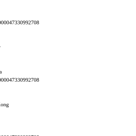
000047330992708
y
a
000047330992708
ong