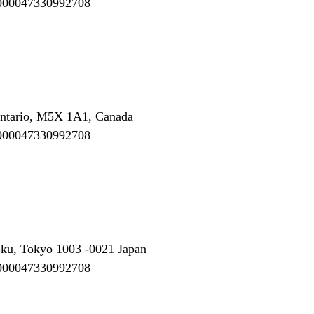
000047330992708
 Ontario, M5X 1A1, Canada
000047330992708
, Tokyo 1003 -0021 Japan
000047330992708