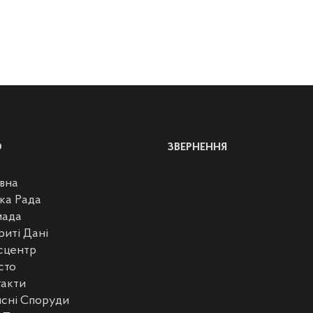
Ю
ЗВЕРНЕННЯ
вна
ка Рада
мада
риті Дані
сцентр
сто
такти
сні Споруди