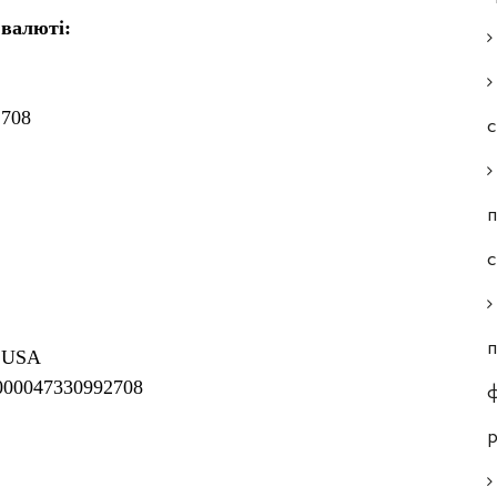
 валюті:
2708
с
п
п
, USA
000047330992708
ф
р