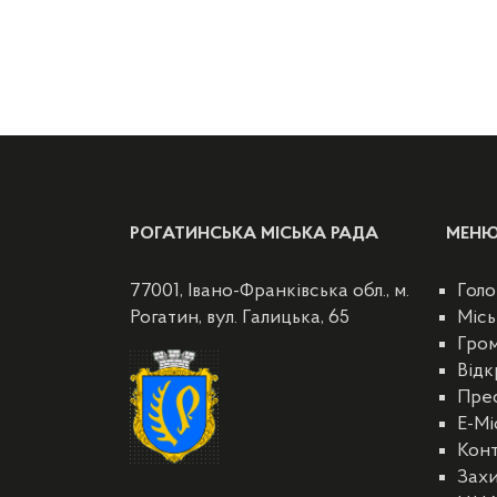
РОГАТИНСЬКА МІСЬКА РАДА
МЕН
77001, Івано-Франківська обл., м.
Голо
Рогатин, вул. Галицька, 65
Місь
Гро
Відк
Пре
E-Мі
Кон
Захи