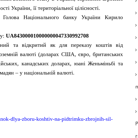
ті України, її територіальної цілісності.
в Голова Національного банку України Кирило
ку:
UA843000010000000047330992708
ений та відкритий як для переказу коштів від
ноземній валюті (доларах США, євро, британських
йських, канадських доларах, юані Женьміньбі та
ромадян – у національній валюті.
п
nok-dlya-zboru-koshtiv-na-pidtrimku-zbrojnih-sil-
Р