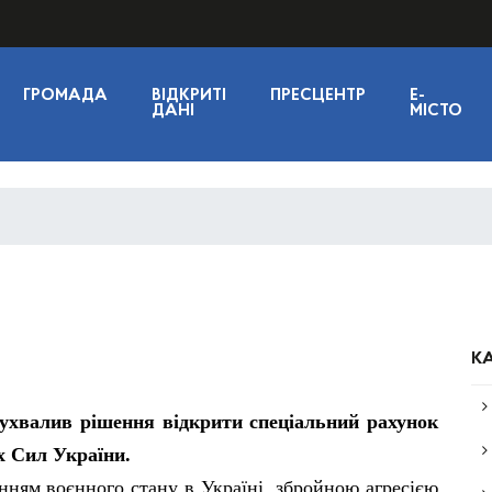
ГРОМАДА
ВІДКРИТІ
ПРЕСЦЕНТР
E-
ДАНІ
МІСТО
КА
ухвалив рішення відкрити спеціальний рахунок
х Сил України.
енням воєнного стану в Україні, збройною агресією