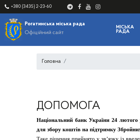
+380 (3435) 2-23-60
Рогатинська міська рада
МІСЬКА
РАДА
Офіційний сайт
Головна
ДОПОМОГА
Національний банк України 24 лютого 
для збору коштів на підтримку Збройни
Таке рішення прийнято у зв’язку із введ