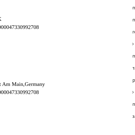
п
K
п
000047330992708
г
п
т
р
urt Am Main,Germany
000047330992708
п
з