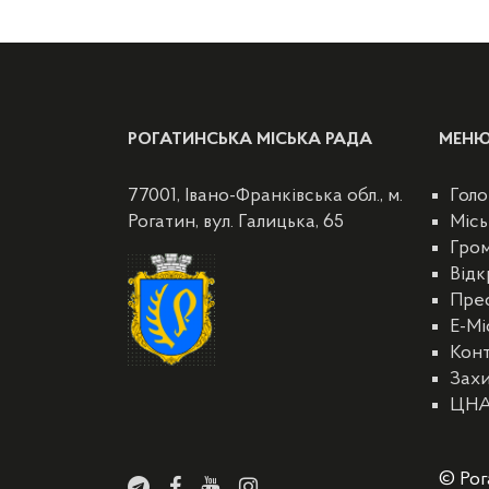
РОГАТИНСЬКА МІСЬКА РАДА
МЕН
77001, Івано-Франківська обл., м.
Голо
Рогатин, вул. Галицька, 65
Місь
Гро
Відк
Пре
E-Мі
Кон
Захи
ЦН
© Рог