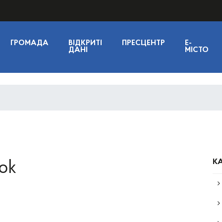
ГРОМАДА
ВІДКРИТІ
ПРЕСЦЕНТР
E-
ДАНІ
МІСТО
КА
ok