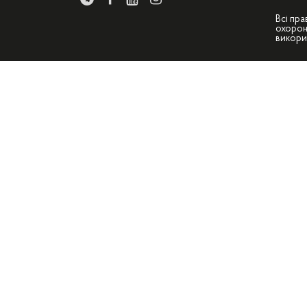
Всі пра
охорон
викори