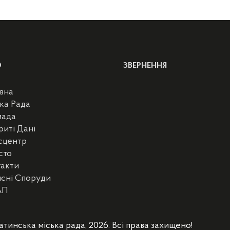
Ю
ЗВЕРНЕННЯ
вна
ка Рада
мада
риті Дані
сцентр
сто
такти
сні Споруди
АП
атинська міська рада, 2026. Всі права захищено!