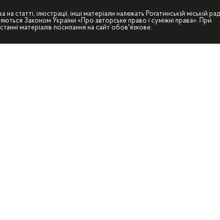
ва на статті, ілюстрації, інші матеріали належать Рогатинській міській рад
яються Законом України «Про авторське право і суміжні права». При
станні матеріалів посилання на сайт обов'язкове.