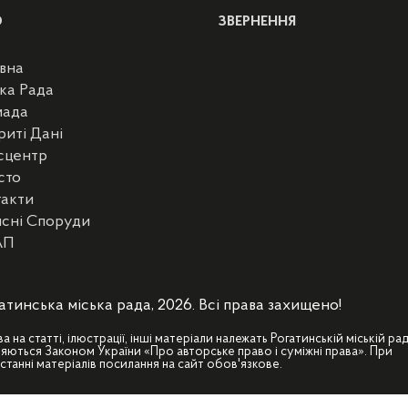
Ю
ЗВЕРНЕННЯ
вна
ка Рада
мада
риті Дані
сцентр
сто
такти
сні Споруди
АП
атинська міська рада, 2026. Всі права захищено!
ва на статті, ілюстрації, інші матеріали належать Рогатинській міській рад
яються Законом України «Про авторське право і суміжні права». При
станні матеріалів посилання на сайт обов'язкове.