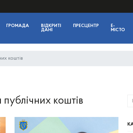
ГРОМАДА
ВІДКРИТІ
ПРЕСЦЕНТР
E-
ДАНІ
МІСТО
них коштів
 публічних коштів
КА