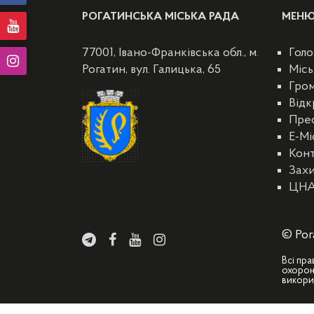
РОГАТИНСЬКА МІСЬКА РАДА
МЕН
77001, Івано-Франківська обл., м.
Голо
Рогатин, вул. Галицька, 65
Місь
Гро
Відк
Пре
E-Мі
Кон
Захи
ЦН
© Рог
Всі пра
охорон
викори