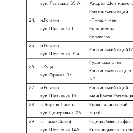
вул. Львівська, 35 А
Андрея Шептицьког
Рогатинський ліцей
24.
м.Рогатин
«Гімназія імені
вул. Шевченка, 1
Володимира
Великого»
25.
м.Рогатин
Рогатинський ліцей 
вул. Шевченка, 71 а
Рудинська філія
26.
с.Руда
Рогатинського ліцею
вул. Франка, 37
№1
27.
м.Рогатин
Рогатинський ліцей
вул. Шевченка, 10
імені Братів Рогатинці
28.
с. Верхня Липиця
Верхньолипицький
вул. Центральна, 26
ліцей
29.
с.Підмихайлівці
Підмихайлівська філі
вул. Шевченка, 14А
Княгиницького ліце