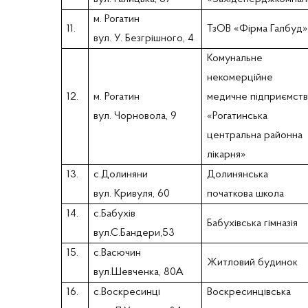
м. Рогатин
11.
ТзОВ «Фірма Галбуд
вул. У. Безгрішного, 4
Комунальне
некомерційне
12.
м. Рогатин
медичне підприємст
вул. Чорновола, 9
«Рогатинська
центральна районна
лікарня»
13.
с.Долиняни
Долинянська
вул. Кривуля, 60
початкова школа
14.
с.Бабухів
Бабухівська гімназія
вул.С.Бандери,53
15.
с.Васючин
Житловий будинок
вул.Шевченка, 80А
16.
с.Воскресинці
Воскресинцівська