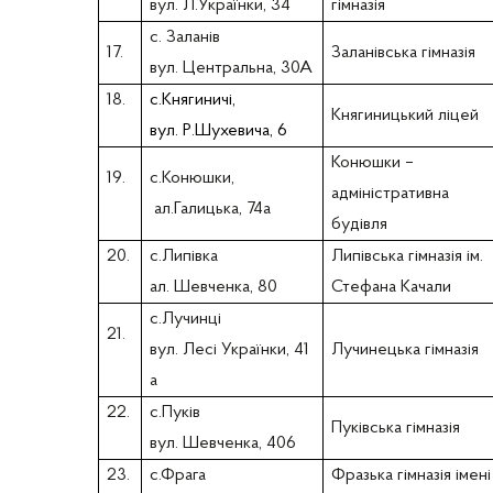
вул. Л.Українки, 34
гімназія
с. Заланів
17.
Заланівська гімназія
вул. Центральна, 30А
18.
с.Княгиничі,
Княгиницький ліцей
вул. Р.Шухевича, 6
Конюшки –
19.
с.Конюшки,
адміністративна
ал.Галицька, 74а
будівля
20.
с.Липівка
Липівська гімназія ім.
ал. Шевченка, 80
Стефана Качали
с.Лучинці
21.
вул. Лесі Українки, 41
Лучинецька гімназія
а
22.
с.Пуків
Пуківська гімназія
вул. Шевченка, 406
23.
с.Фрага
Фразька гімназія імені