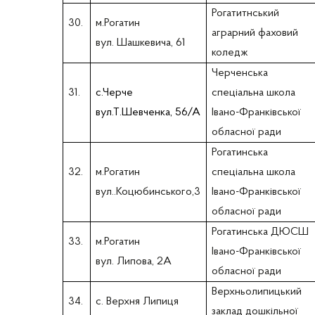
Рогатитнський
30.
м.Рогатин
аграрний фаховий
вул. Шашкевича, 61
коледж
Черченська
31.
с.Черче
спеціальна школа
вул.Т.Шевченка, 56/А
Івано-Франківської
обласної ради
Рогатинська
32.
м.Рогатин
спеціальна школа
вул..Коцюбинського,3
Івано-Франківської
обласної ради
Рогатинська ДЮСШ
33.
м.Рогатин
Івано-Франківської
вул. Липова, 2А
обласної ради
Верхньолипицький
34.
с. Верхня Липиця
заклад дошкільної