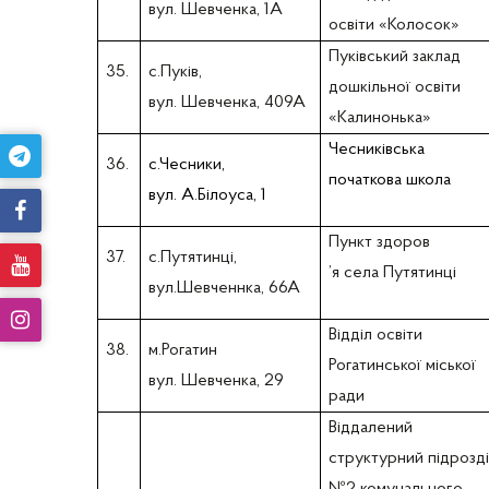
вул. Шевченка, 1А
освіти «Колосок»
Пуківський заклад
35.
с.Пуків,
дошкільної освіти
вул. Шевченка, 409А
«Калинонька»
Чесниківська
36.
с.Чесники,
початкова школа
вул. А.Білоуса, 1
Пункт здоров
37.
с.Путятинці,
’я села Путятинці
вул.Шевченнка, 66А
Відділ освіти
38.
м.Рогатин
Рогатинської міської
вул. Шевченка, 29
ради
Віддалений
структурний підрозд