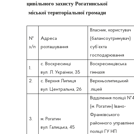
цивільного захисту Рогатинської
міської територіальної громади
Власник, користувач
№
Адреса
(балансоутримувач)
з/п
розташування
суб’єкта
господарювання
с. Воскресинці
Воскресинцівська
1.
вул. Л. Українки, 35
гімназія
2.
с. Верхня Липиця
Верхньолипицький
вул. Центральна, 26
.ліцей
Відділення поліції №
(м. Рогатин) Івано-
Франківського
3.
м. Рогатин
районного управлінн
вул. Галицька, 45
поліції ГУ НП