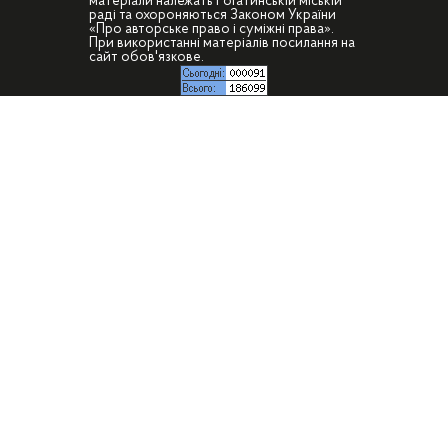
матеріали належать Рогатинській міській
раді та охороняються Законом України
«Про авторське право і суміжні права».
При використанні матеріалів посилання на
сайт обов'язкове.