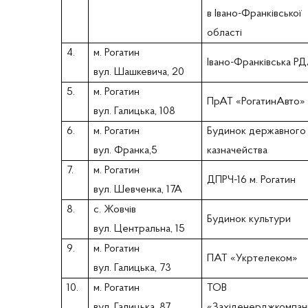
в Івано-Франківської
області
4.
м. Рогатин
Івано-Франківська Р
вул. Шашкевича, 20
5.
м. Рогатин
ПрАТ «РогатинАвто»
вул. Галицька, 108
6.
м. Рогатин
Будинок державного
вул. Франка,5
казначейства
7.
м. Рогатин
ДПРЧ-16 м. Рогатин
вул. Шевченка, 17А
8.
с. Жовчів
Будинок культури
вул. Центральна, 15
9.
м. Рогатин
ПАТ «Укртелеком»
вул. Галицька, 73
10.
м. Рогатин
ТОВ
вул. Галицька, 87
«Західенерджкомпан