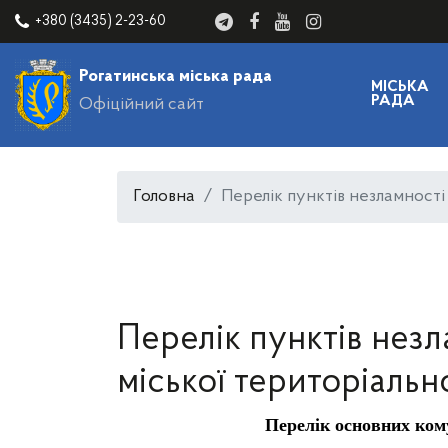
+380 (3435) 2-23-60
Рогатинська міська рада
МІСЬКА
РАДА
Офіційний сайт
Головна
Перелік пунктів незламності
Перелік пунктів незл
міської територіальн
Перелік основних ком