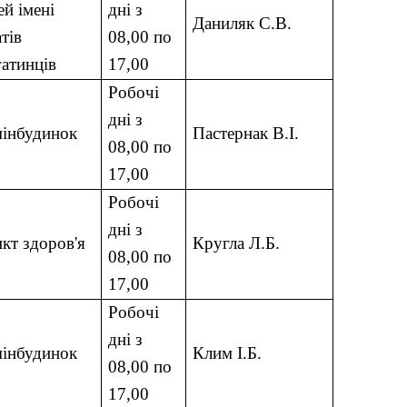
ей імені
дні з
Даниляк С.В.
тів
08,00 по
атинців
17,00
Робочі
дні з
мінбудинок
Пастернак В.І.
08,00 по
17,00
Робочі
дні з
кт здоров'я
Кругла Л.Б.
08,00 по
17,00
Робочі
дні з
мінбудинок
Клим І.Б.
08,00 по
17,00