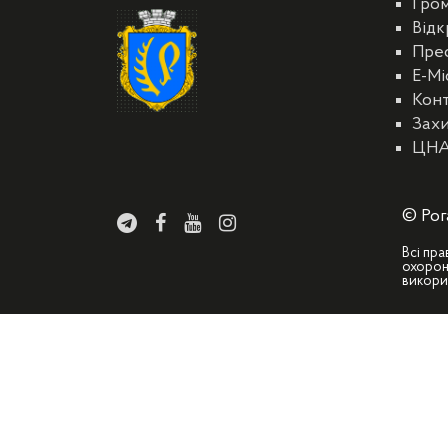
Гро
Відк
Пре
E-Мі
Кон
Захи
ЦН
© Рог
Всі пра
охорон
викори