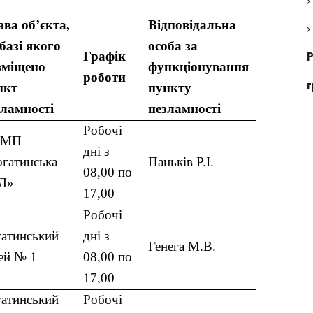
ва об’єкта,
Відповідальна
базі якого
особа за
Графік
Р
зміщено
функціонування
роботи
нкт
пункту
зламності
незламності
Робочі
НМП
дні з
гатинська
Паньків Р.І.
08,00 по
Л»
17,00
Робочі
гатинський
дні з
Генега М.В.
ей № 1
08,00 по
17,00
гатинський
Робочі