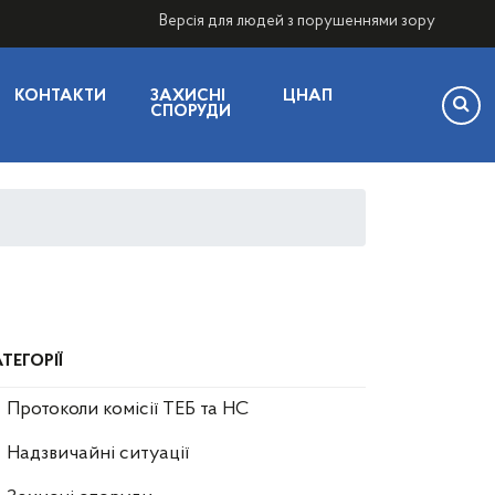
Версія для людей з порушеннями зору
КОНТАКТИ
ЗАХИСНІ
ЦНАП
СПОРУДИ
ТЕГОРІЇ
Протоколи комісії ТЕБ та НС
Надзвичайні ситуації