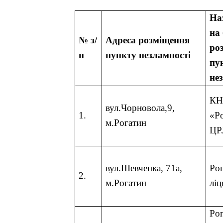
Наз
на 
№ з/
Адреса розміщення
ро
п
пункту незламності
пу
не
К
вул.Чорновола,9,
1.
«Ро
м.Рогатин
ЦР
вул.Шевченка, 71а,
Ро
2.
м.Рогатин
ліц
Ро