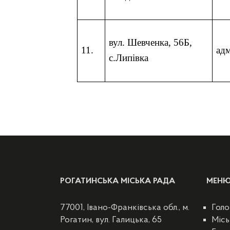
вул. Шевченка,
56Б
,
11.
ад
с.Липівка
РОГАТИНСЬКА МІСЬКА РАДА
МЕН
77001, Івано-Франківська обл., м.
Голо
Рогатин, вул. Галицька, 65
Місь