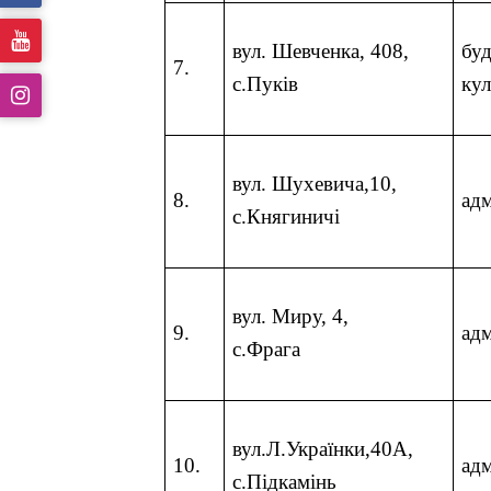
вул. Шевченка, 408
,
бу
7.
с.Пуків
ку
вул. Шухевича,10
,
8.
ад
с.Княгиничі
вул. Миру, 4
,
9.
ад
с.Фрага
вул.Л.Українки,
4
0А
,
10.
ад
с.Підкамінь