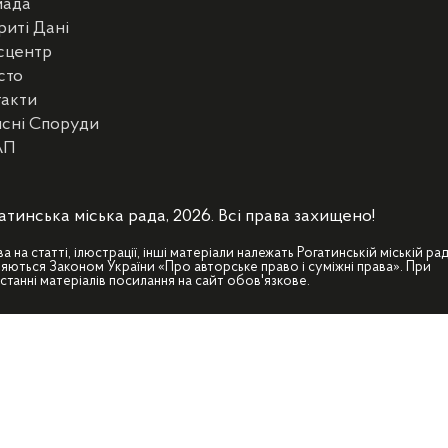
мада
риті Дані
сцентр
сто
такти
сні Споруди
АП
атинська міська рада, 2026. Всі права захищено!
ва на статті, ілюстрації, інші матеріали належать Рогатинській міській рад
яються Законом України «Про авторське право і суміжні права». При
станні матеріалів посилання на сайт обов'язкове.