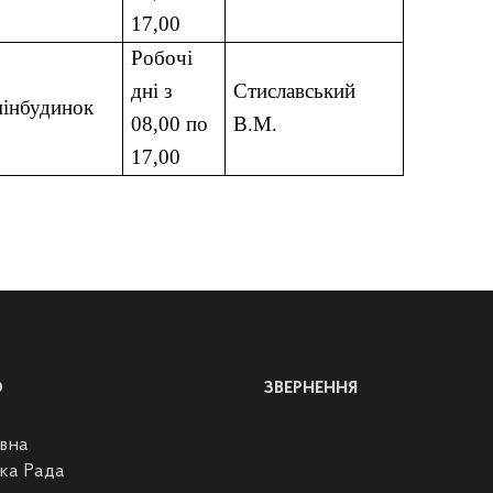
17,00
Робочі
дні з
Стиславський
мінбудинок
08,00 по
В.М.
17,00
Ю
ЗВЕРНЕННЯ
вна
ка Рада