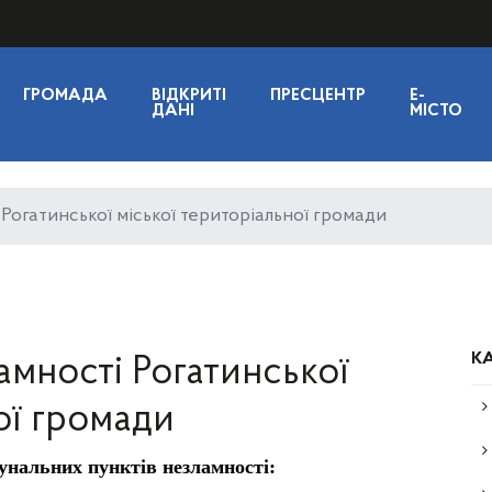
ГРОМАДА
ВІДКРИТІ
ПРЕСЦЕНТР
E-
ДАНІ
МІСТО
 Рогатинської міської територіальної громади
КА
амності Рогатинської
ої громади
унальних пунктів незламності: