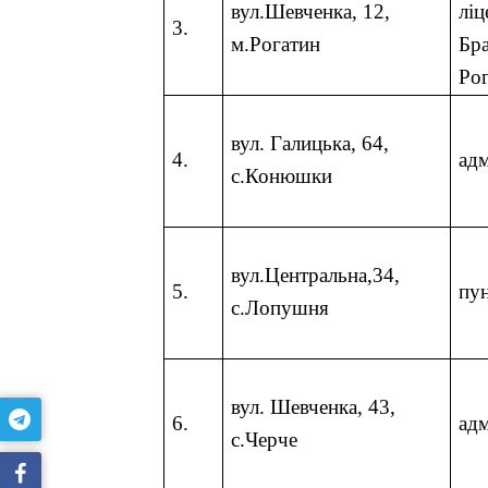
вул.Шевченка, 12,
ліц
3.
м.Рогатин
Бра
Рог
вул.
Галицька
, 6
4,
4.
ад
с.Конюшки
вул.Центральна,34
,
5.
пун
с.Лопушня
вул. Шевченка, 43
,
6.
ад
с.Черче