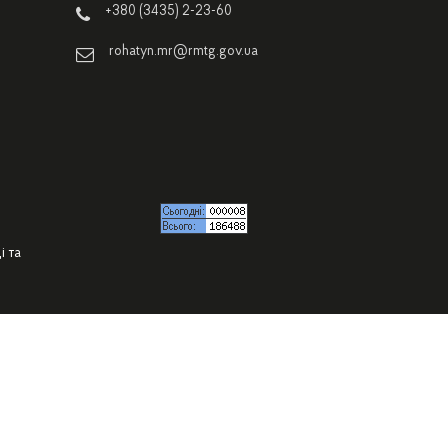
+380 (3435) 2-23-60
rohatyn.mr@rmtg.gov.ua
і та