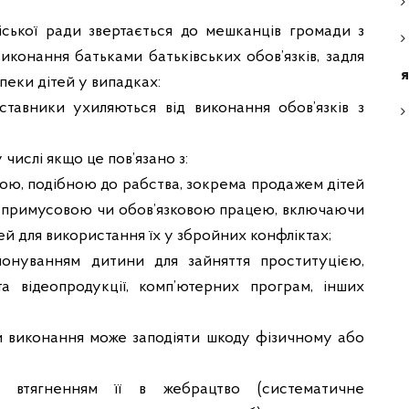
іської ради звертається до мешканців громади з
конання батьками батьківських обов’язків, задля
я
пеки дітей у випадках:
дставники ухиляються від виконання обов’язків з
числі якщо це пов’язано з:
ю, подібною до рабства, зокрема продажем дітей
, примусовою чи обов’язковою працею, включаючи
й для використання їх у збройних конфліктах;
понуванням дитини для зайняття проституцією,
та відеопродукції, комп’ютерних програм, інших
и виконання може заподіяти шкоду фізичному або
, втягненням її в жебрацтво (систематичне