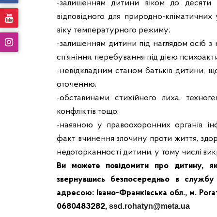
-залишенням дитини віком до десяти 
відповідного для природно-кліматичних 
віку температурного режиму;
-залишенням дитини під наглядом осіб з
сп’яніння, перебування під дією психоак
-невідкладним станом батьків дитини, щ
оточенню;
-обставинами стихійного лиха, техноге
конфліктів тощо;
-наявною у правоохоронних органів і
факт вчинення злочину проти життя, здоров’
недоторканності дитини, у тому числі викр
Ви можете повідомити про дитину, я
звернувшись безпосередньо в службу 
адресою: Івано-Франківська обл., м. Рогат
0680483282,
ssd
.
rohatyn
@
meta
.
ua