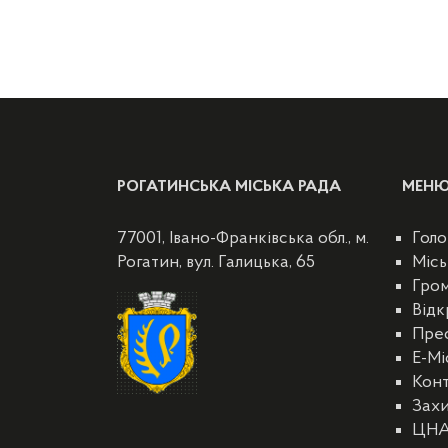
РОГАТИНСЬКА МІСЬКА РАДА
МЕН
77001, Івано-Франківська обл., м.
Голо
Рогатин, вул. Галицька, 65
Місь
Гро
Відк
Пре
E-Мі
Кон
Захи
ЦН