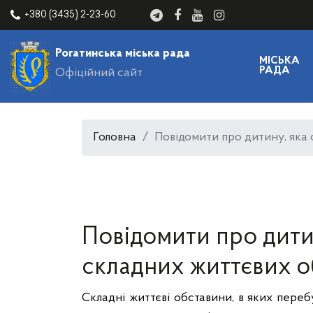
+380 (3435) 2-23-60
Рогатинська міська рада
МІСЬКА
РАДА
Офіційний сайт
Головна
Повідомити про дитину, яка
Повідомити про дити
складних життєвих о
Складні життєві обставини, в яких пере