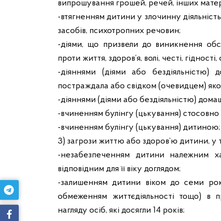
випрошування грошей, речей, інших матері
-втягненням дитини у злочинну діяльність
засобів, психотропних речовин;
-діями, що призвели до виникнення обс
проти життя, здоров’я, волі, честі, гідност
-діяннями (діями або бездіяльністю) 
постраждала або свідком (очевидцем) яко
-діяннями (діями або бездіяльністю) дома
-вчиненням булінгу (цькування) стосовно
-вчиненням булінгу (цькування) дитиною;
3) загрози життю або здоров’ю дитини, у то
-незабезпеченням дитини належним х
відповідним для її віку доглядом;
-залишенням дитини віком до семи рок
обмеженням життєдіяльності тощо) в п
нагляду осіб, які досягли 14 років;