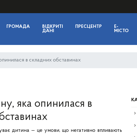
ГРОМАДА
ВІДКРИТІ
ПРЕСЦЕНТР
E-
ДАНІ
МІСТО
 опинилася в складних обставинах
КА
ну, яка опинилася в
бставинах
буває дитина — це умови, що негативно впливають