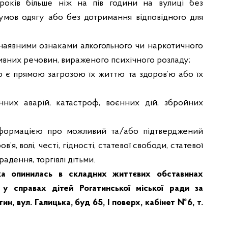
років більше ніж на пів години на вулиці без
умов одягу або без дотримання відповідного для
 наявними ознаками алкогольного чи наркотичного
тивних речовин, вираженого психічного розладу;
о є прямою загрозою їх життю та здоров’ю або їх
нних аварій, катастроф, воєнних дій, збройних
нформацією про можливий та/або підтверджений
я, волі, честі, гідності, статевої свободи, статевої
адення, торгівлі дітьми.
ка опинилась в складних життєвих обставинах
у справах дітей Рогатинської міської ради за
ин, вул. Галицька, буд 65, І поверх, кабінет №6, т.