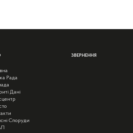
Ю
ЗВЕРНЕННЯ
вна
ка Рада
мада
риті Дані
сцентр
сто
такти
сні Споруди
АП