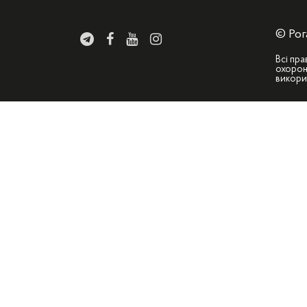
© Рог
Всі пра
охорон
викори