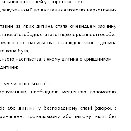
альних цінностей у сторонніх осіб);
, залученням її до вживання алкоголю, наркотичних
тавин, за яких дитина стала очевидцем злочину
і, статевої свободи, статевої недоторканності особи;
домашнього насильства, внаслідок якого дитина
го вона була;
шнього насильства, в якому дитина є кривдником;
 дитини;
му числі пов’язаної з:
арчуванням, необхідною медичною допомогою,
ів або дитини у безпорадному стані (хворої, з
риміщенні, громадському або іншому місці без