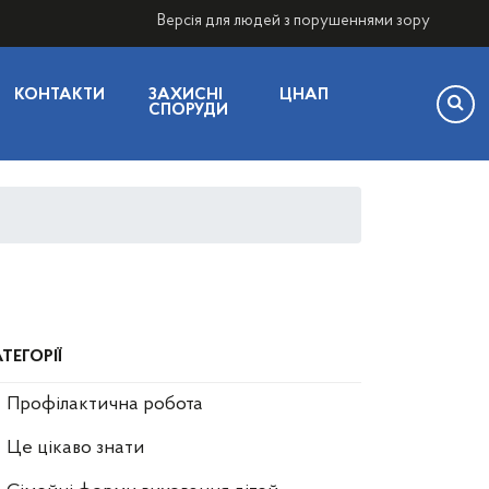
Версія для людей з порушеннями зору
КОНТАКТИ
ЗАХИСНІ
ЦНАП
СПОРУДИ
ТЕГОРІЇ
Профілактична робота
Це цікаво знати