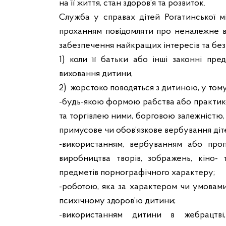
на її життя, стан здоров’я та розвиток.
Служба у справах дітей Рогатинської м
проханням повідомляти про неналежне ви
забезпечення найкращих інтересів та без
1) коли її батьки або інші законні пре
виховання дитини,
2) жорстоко поводяться з дитиною, у тому 
-будь-якою формою рабства або практико
та торгівлею ними, борговою залежністю
примусове чи обов’язкове вербування діте
-використанням, вербуванням або про
виробництва творів, зображень, кіно- 
предметів порнографічного характеру;
-роботою, яка за характером чи умовам
психічному здоров’ю дитини;
-використанням дитини в жебрацтві