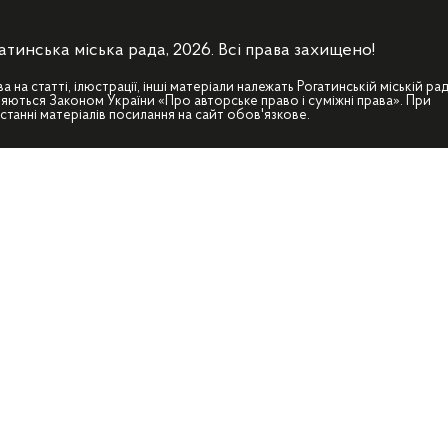
атинська міська рада, 2026. Всі права захищено!
ва на статті, ілюстрації, інші матеріали належать Рогатинській міській рад
яються Законом України «Про авторське право і суміжні права». При
станні матеріалів посилання на сайт обов'язкове.