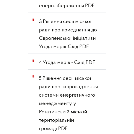
енергозбереження.PDF
3.Рішення сесії міської
ради про приєднання до
Європейської ініціативи
Угода мерів-Схід.PDF
4.Угода мерів - Схід.PDF
5.Рішення сесії міської
ради про запровадження
системи енергетичного
менеджменту у
Рогатинській міській
територіальній
громаді.PDF