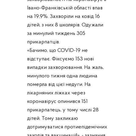
Івано-Франківській області впав
на 19,9%. Захворіли на ковід 16
дітей, з них 8 школярів. Одужали
за минулий тиждень 305
прикарпатців.
«Бачимо, що COVID-19 не
відступає. Фіксуємо 153 нові
випадки захворювання. На жаль,
минулого тижня одна людина
померла від цієї недуги. На
лікарняних ліжках через
коронавірус опинився 151
прикарпатець, у тому числі 28
дітей. Тому закликаю
дотримуватися протиепідемічних
заходів та вакцинації!», - зазначив