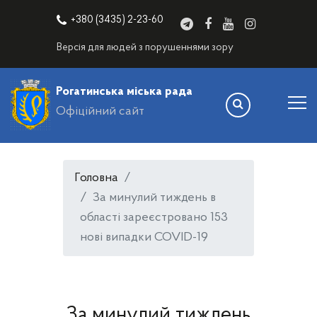
+380 (3435) 2-23-60
Версія для людей з порушеннями зору
Рогатинська міська рада
Офіційний сайт
Головна
За минулий тиждень в
області зареєстровано 153
нові випадки COVID-19
За минулий тиждень