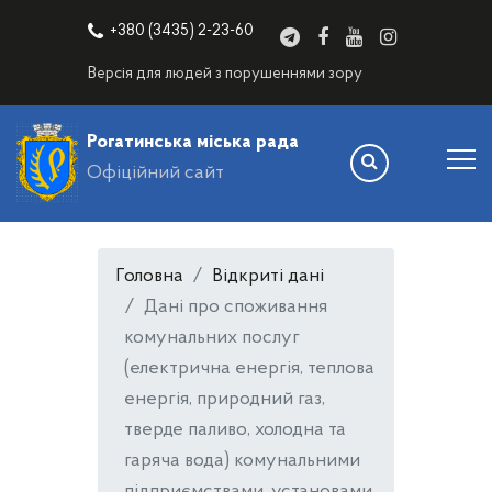
+380 (3435) 2-23-60
Версія для людей з порушеннями зору
Рогатинська міська рада
Офіційний сайт
Головна
Відкриті дані
Дані про споживання
комунальних послуг
(електрична енергія, теплова
енергія, природний газ,
тверде паливо, холодна та
гаряча вода) комунальними
підприємствами, установами