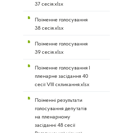
37 сесія.xlsx
Поіменне голосування
38 сесія.xlsx
Поіменне голосування
39 сесія.xlsx
Поіменне голосування І
пленарне засідання 40
сесії VIII скликання.xlsx
Поіменні результати
голосування депутатів
на пленарному
засіданні 48 сесії