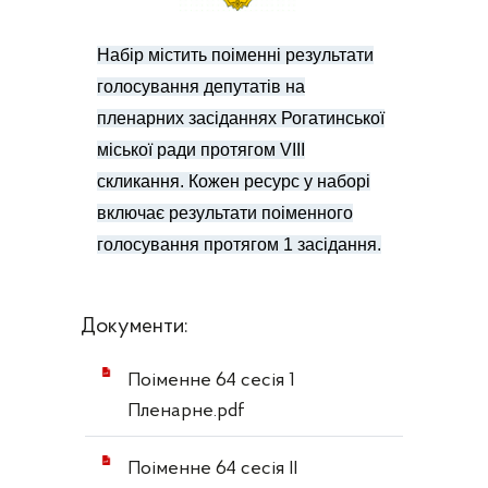
Набір містить поіменні результати
голосування депутатів на
пленарних засіданнях Рогатинської
міської ради протягом VIIІ
скликання. Кожен ресурс у наборі
включає результати поіменного
голосування протягом 1 засідання.
Документи:
Поіменне 64 сесія 1
Пленарне.pdf
Поіменне 64 сесія ІІ