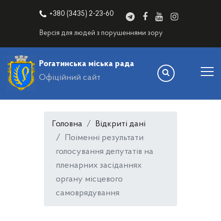
+380 (3435) 2-23-60
Версія для людей з порушеннями зору
Рогатинська міська рада
Офіційний сайт
Головна
Відкриті дані
Поіменні результати
голосування депутатів на
пленарних засіданнях
органу місцевого
самоврядування