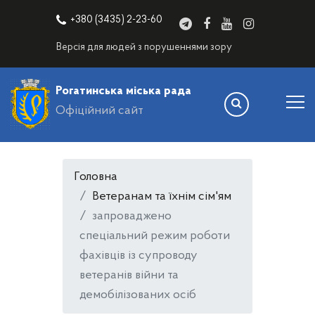
+380 (3435) 2-23-60
Версія для людей з порушеннями зору
Рогатинська міська рада
Офіційний сайт
Головна
Ветеранам та їхнім сім'ям
запроваджено
спеціальний режим роботи
фахівців із супроводу
ветеранів війни та
демобілізованих осіб