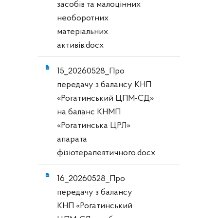
засобів та малоцінних
необоротних
матеріальних
активів.docx
15_20260528_Про
передачу з балансу КНП
«Рогатинський ЦПМ-СД»
на баланс КНМП
«Рогатинська ЦРЛ»
апарата
фізіотерапевтичного.docx
16_20260528_Про
передачу з балансу
КНП «Рогатинський