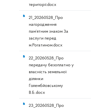
території.docx
21_20260528_Про
нагородження
пам’ятним знаком За
заслуги перед
м.Рогатином.docx
22_20260528_Про
передачу безоплатно у
власність земельної
ділянки
Голембйовському
В.Б..docx
23_20260528_Про