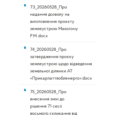
73_20260528_Про
надання дозволу на
виготовлення проєкту
землеустрою Макогону
Р.М..docx
74_20260528_Про
затвердження проєку
землеустрою щодо відведення
земельної ділянки АТ
«Прикарпаттяобленерго».docx
75_20260528_Про
внесення змін до
рішення 71 сесії
восьмого скликання від