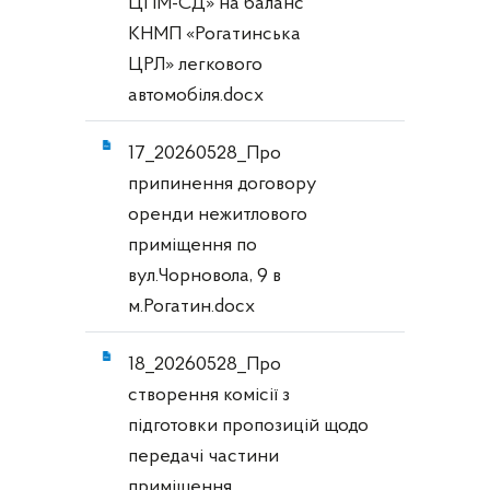
ЦПМ-СД» на баланс
КНМП «Рогатинська
ЦРЛ» легкового
автомобіля.docx
17_20260528_Про
припинення договору
оренди нежитлового
приміщення по
вул.Чорновола, 9 в
м.Рогатин.docx
18_20260528_Про
створення комісії з
підготовки пропозицій щодо
передачі частини
приміщення