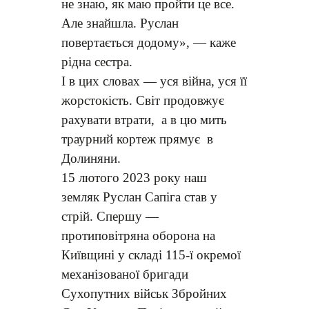
не знаю, як маю пройти це все.
Але знайшла. Руслан
повертається додому», — каже
рідна сестра.
І в цих словах — уся війна, уся її
жорстокість. Світ продовжує
рахувати втрати, а в цю мить
траурний кортеж прямує в
Долиняни.
15 лютого 2023 року наш
земляк Руслан Сапіга став у
стрій. Спершу —
протиповітряна оборона на
Київщині у складі 115-ї окремої
механізованої бригади
Сухопутних військ Збройних