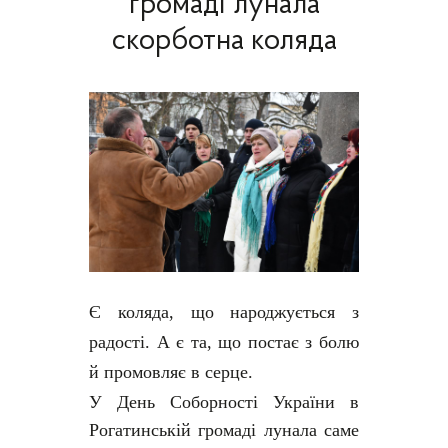
громаді лунала
скорботна коляда
Є коляда, що народжується з
радості. А є та, що постає з болю
й промовляє в серце.
У День Соборності України в
Рогатинській громаді лунала саме