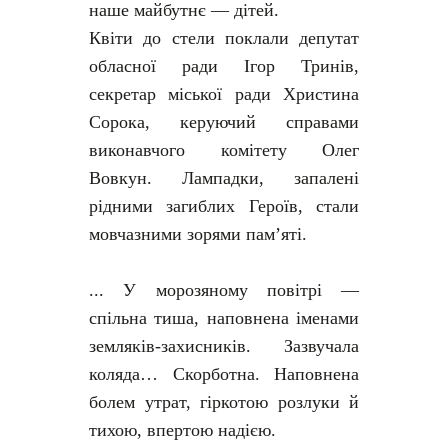
наше майбутнє — дітей.
Квіти до стели поклали депутат
обласної ради Ігор Тринів,
секретар міської ради Христина
Сорока, керуючий справами
виконавчого комітету Олег
Вовкун. Лампадки, запалені
рідними загиблих Героїв, стали
мовчазними зорями пам’яті.
... У морозяному повітрі —
спільна тиша, наповнена іменами
земляків-захисників. Зазвучала
коляда… Скорботна. Наповнена
болем утрат, гіркотою розлуки й
тихою, впертою надією.