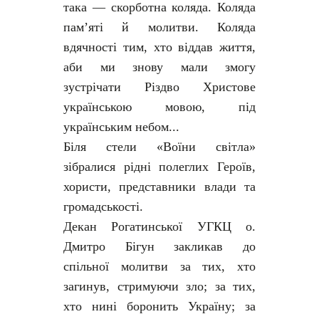
така — скорботна коляда. Коляда
пам’яті й молитви. Коляда
вдячності тим, хто віддав життя,
аби ми знову мали змогу
зустрічати Різдво Христове
українською мовою, під
українським небом...
Біля стели «Воїни світла»
зібралися рідні полеглих Героїв,
хористи, представники влади та
громадськості.
Декан Рогатинської УГКЦ о.
Дмитро Бігун закликав до
спільної молитви за тих, хто
загинув, стримуючи зло; за тих,
хто нині боронить Україну; за