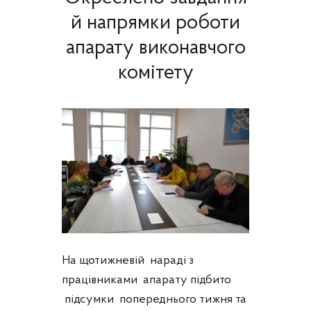
й напрямки роботи
апарату виконавчого
комітету
На щотижневій нараді з
працівниками апарату підбито
підсумки попереднього тижня та