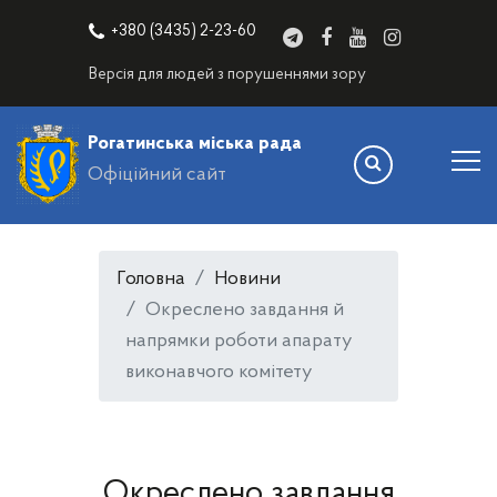
+380 (3435) 2-23-60
Версія для людей з порушеннями зору
Рогатинська міська рада
Офіційний сайт
Головна
Новини
Окреслено завдання й
напрямки роботи апарату
виконавчого комітету
Окреслено завдання