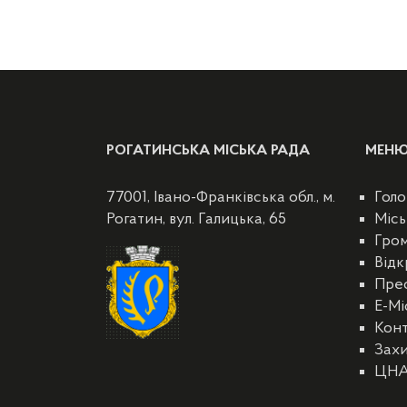
РОГАТИНСЬКА МІСЬКА РАДА
МЕН
77001, Івано-Франківська обл., м.
Голо
Рогатин, вул. Галицька, 65
Місь
Гро
Відк
Пре
E-Мі
Кон
Захи
ЦН