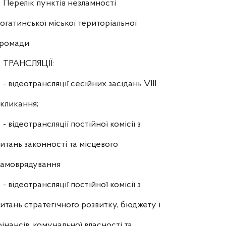
Перелік пунктів незламності
огатинської міської територіальної
громади
ТРАНСЛЯЦІЇ:
- відеотрансляції сесійних засідань VIII
кликання;
- відеотрансляції постійної комісії з
итань законності та місцевого
самоврядування
- відеотрансляції постійної комісії з
итань стратегічного розвитку, бюджету і
інансів, комунальної власності та