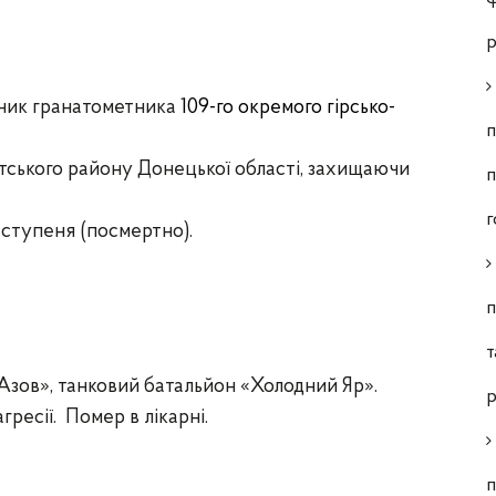
р
ник гранатометника
109-го окремого гірсько-
п
тського району Донецької області
, захищаючи
п
г
 ступеня (посмертно).
п
т
зов», танковий батальйон «Холодний Яр»
.
р
агресії.
Помер в лікарні.
п