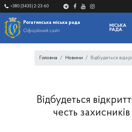
+380 (3435) 2-23-60
Рогатинська міська рада
МІСЬКА
РАДА
Офіційний сайт
Головна
Новини
Відбудеться відкр
Відбудеться відкрит
честь захисників