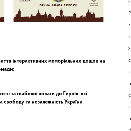
Р
с
криття інтерактивних меморіальних дощок на
омади:
п
сті та глибокої поваги до Героїв, які
а свободу та незалежність України.
п
ф