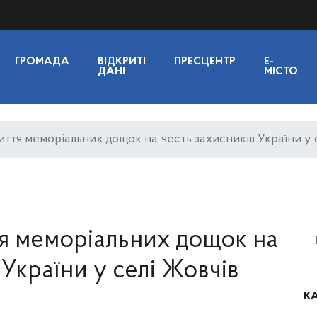
ГРОМАДА
ВІДКРИТІ
ПРЕСЦЕНТР
E-
ДАНІ
МІСТО
иття меморіальних дощок на честь захисників України у 
тя меморіальних дощок на
 України у селі Жовчів
КА