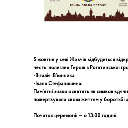
5 жовтня у селі Жовчів відбудеться від
честь полеглих Героїв з Рогатинської гр
-Віталія
В’юнника
-Івана Стефанишина.
Пам’ятні знаки освятять як символ вдячно
пожертвували своїм життям у боротьбі з
Початок церемонії — о 13:00 годині.