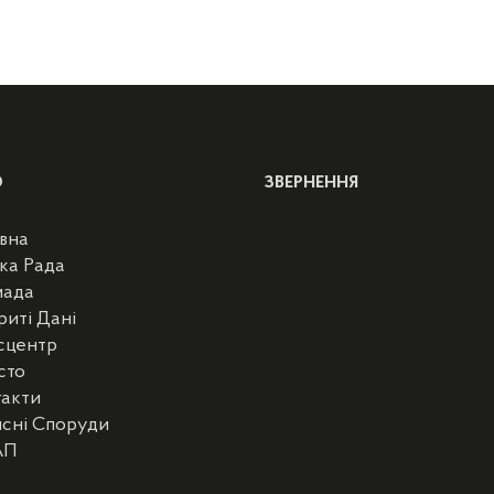
Ю
ЗВЕРНЕННЯ
вна
ка Рада
мада
риті Дані
сцентр
сто
такти
сні Споруди
АП