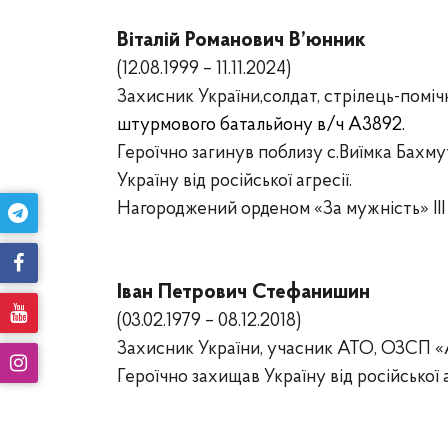
Віталій Романович В’юнник
(12.08.1999 – 11.11.2024)
Захисник України,солдат,
стрілець-поміч
штурмового батальйону в/ч А3892.
Героїчно загинув поблизу с.
Виїмка Бахму
Україну від російської агресії.
Нагороджений орденом «За мужність» ІІІ
Іван Петрович Стефанишин
(03.02.1979 – 08.12.2018)
Захисник України,
учасник АТО, ОЗСП «А
Героїчно захищав Україну від російської 