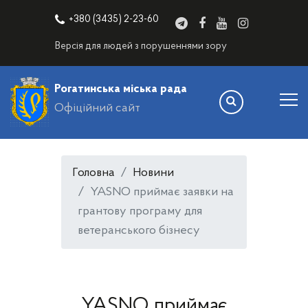
+380 (3435) 2-23-60
Версія для людей з порушеннями зору
Рогатинська міська рада
Офіційний сайт
Головна
Новини
YASNO приймає заявки на
грантову програму для
ветеранського бізнесу
YASNO приймає