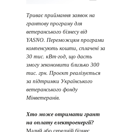
Триває приймання заявок на
грантову програму для
ветеранського бізнесу від
YASNO
. Переможцям програми
компенсу
ють
кошти, сплачені за
30 тис. кВт∙год,
що
да
сть
змогу зекономити близько 300
тис. грн. Проєкт реалізується
за підтримки Українського
ветеранського фонду
Мінветеранів.
Хто може отримати грант
на оплату електроенергії?
Малий або середній бізнес,