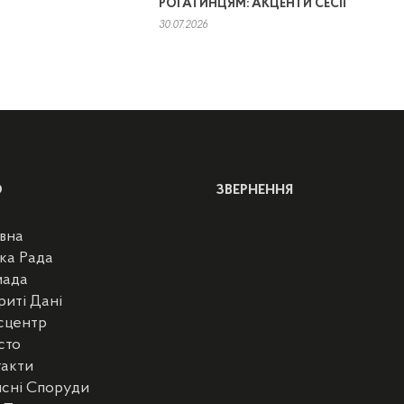
РОГАТИНЦЯМ: АКЦЕНТИ СЕСІЇ
30.07.2026
Ю
ЗВЕРНЕННЯ
вна
ка Рада
мада
риті Дані
сцентр
сто
такти
сні Споруди