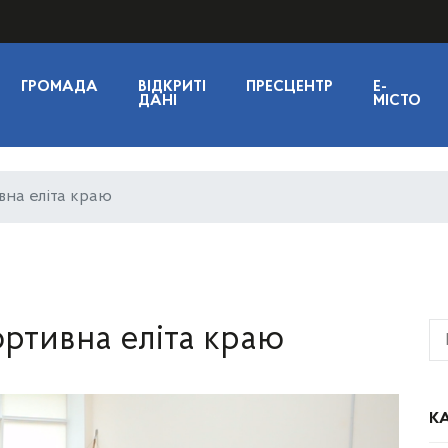
ГРОМАДА
ВІДКРИТІ
ПРЕСЦЕНТР
E-
ДАНІ
МІСТО
вна еліта краю
ортивна еліта краю
КА