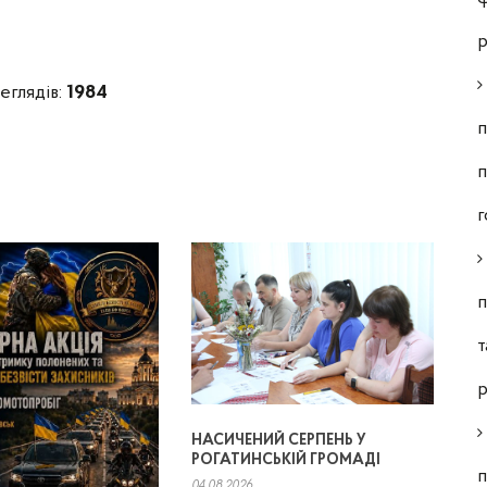
р
еглядів:
1984
п
п
г
п
т
р
НАСИЧЕНИЙ СЕРПЕНЬ У
РОГАТИНСЬКІЙ ГРОМАДІ
п
04.08.2026