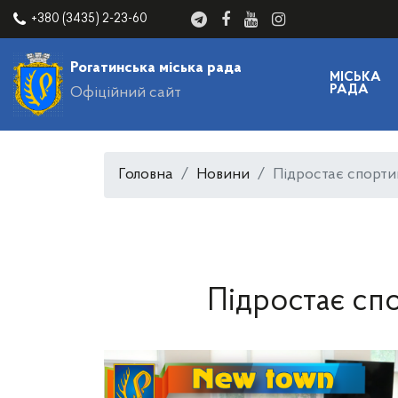
+380 (3435) 2-23-60
Рогатинська міська рада
МІСЬКА
РАДА
Офіційний сайт
Головна
Новини
Підростає спорти
Підростає сп