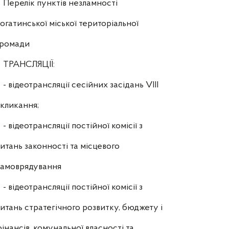
Перелік пунктів незламності
огатинської міської територіальної
громади
ТРАНСЛЯЦІЇ:
- відеотрансляції сесійних засідань VIII
кликання;
- відеотрансляції постійної комісії з
итань законності та місцевого
самоврядування
- відеотрансляції постійної комісії з
итань стратегічного розвитку, бюджету і
інансів, комунальної власності та