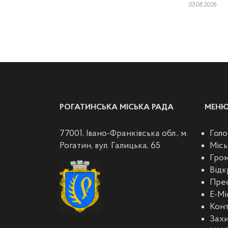
03.08.2026
РОГАТИНСЬКА МІСЬКА РАДА
МЕН
77001, Івано-Франківська обл., м.
Голо
Рогатин, вул. Галицька, 65
Місь
Гро
Відк
Пре
E-Мі
Кон
Захи