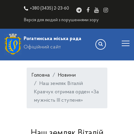
+380 (3435) 2-23-60
Версія для людей з порушеннями зору
Рогатинська міська рада
Офіційний сайт
Головна
Новини
Наш земляк Віталій
Кравчук отримав орден «За
мужність ІІІ ступеня»
Наш земляк Віталій