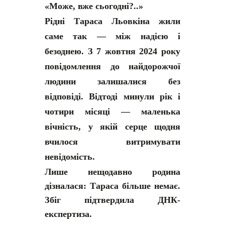
«Може, вже сьогодні?..»
Рідні Тараса Льовкіна жили
саме так — між надією і
безоднею. З 7 жовтня 2024 року
повідомлення до найдорожчої
людини залишалися без
відповіді. Відтоді минули рік і
чотири місяці — маленька
вічність, у якій серце щодня
вчилося витримувати
невідомість.
Лише нещодавно родина
дізналася: Тараса більше немає.
Збіг підтвердила ДНК-
експертиза.