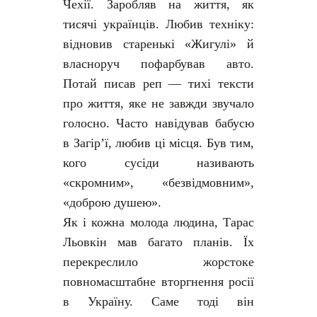
Чехії. Заробляв на життя, як
тисячі українців. Любив техніку:
відновив старенькі «Жигулі» й
власноруч пофарбував авто.
Потай писав реп — тихі тексти
про життя, яке не завжди звучало
голосно. Часто навідував бабусю
в Загір’ї, любив ці місця. Був тим,
кого сусіди називають
«скромним», «безвідмовним»,
«доброю душею».
Як і кожна молода людина, Тарас
Льовкін мав багато планів. Їх
перекреслило жорстоке
повномасштабне вторгнення росії
в Україну. Саме тоді він