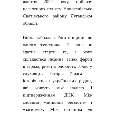
жовтня 2024 року, поблизу
населеного пункту Новоселівське
Сватівського району Луганської
області.
Війна забрала з Рогатинщини ще
одного захисника. Та вона не
здатна стерти те, з чого
складається людина: запах фарби
в гаражі, рими в блокноті, голос у
слухавці… Історія Тараса —
історія тисяч українських родин,
які живуть між надією і
підтвердженням ДНК. Між
словами «зниклий безвісти» і
«загинув». Між останнім «я