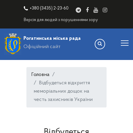
+380 (3435) 2-23-60
Версія для людей з порушеннями зору
Рогатинська міська рада
Офіційний сайт
Головна
Відбудеться відкриття
меморіальних дощок на
честь захисників України
Відбудеться