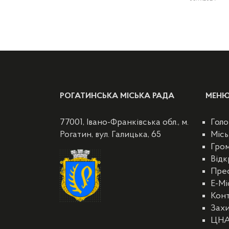
РОГАТИНСЬКА МІСЬКА РАДА
МЕН
77001, Івано-Франківська обл., м.
Голо
Рогатин, вул. Галицька, 65
Місь
Гро
Відк
Пре
E-Мі
Кон
Захи
ЦН