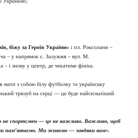
ю Україною;
, біжу за Героїв України» :
пл. Роксолани –
ча – у напрямок с. Залужжя – вул. М.
 – і знову у центр, де чекатиме фініш.
в мати з собою білу футболку та українську
енький тризуб на серці — це буде найсильніший
о не спортсмен — це не важливо. Важливо, щоб
, ми пам’ятаємо. Ми живемо — завдяки вам».