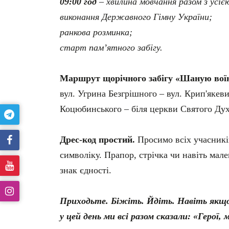
09:00 год
– хвилина мовчання разом з усіє
виконання Державного Гімну України;
ранкова розминка;
старт пам’ятного забігу.
Маршрут щорічного забігу «Шаную воїнів
вул. Угрина Безгрішного – вул. Крип'якеви
Коцюбинського – біля церкви Святого Духа
Дрес-код простий.
Просимо всіх учасникі
символіку. Прапор, стрічка чи навіть мал
знак єдності.
Приходьте. Біжіть. Йдіть. Навіть якщ
у цей день ми всі разом сказали: «Герої