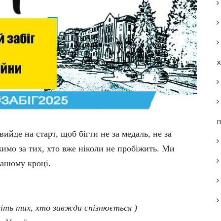
п
вийде на старт, щоб бігти не за медаль, не за
жимо за тих, хто вже ніколи не пробіжить. Ми
нашому кроці.
віть тих, хто завжди спізнюється )