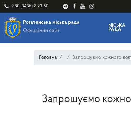
+380 (3435) 2-23-60
Рогатинська міська рада
МІСЬКА
РАДА
Офіційний сайт
Головна
Запрошуємо кожного долу
Запрошуємо кожног