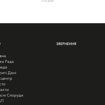
17.10.2024
Ю
ЗВЕРНЕННЯ
вна
ка Рада
мада
риті Дані
сцентр
сто
такти
сні Споруди
АП