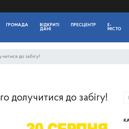
ГРОМАДА
ВІДКРИТІ
ПРЕСЦЕНТР
E-
ДАНІ
МІСТО
читися до забігу!
о долучитися до забігу!
КА