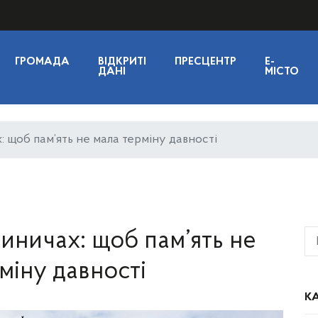
ГРОМАДА
ВІДКРИТІ
ПРЕСЦЕНТР
E-
ДАНІ
МІСТО
х: щоб пам’ять не мала терміну давності
гиничах: щоб пам’ять не
міну давності
КА