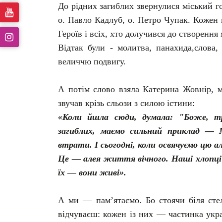
До рідних загиблих звернулися міський г
о. Павло Кадлуб, о. Петро Чупак. Кожен
Героїв і всіх, хто долучився до створення
Відтак були - молитва, панахида,слова,
величчю подвигу.
А потім слово взяла Катерина Жовнір, м
звучав крізь сльози з силою істини:
«Коли йшла сюди, думала: "Боже, т
загиблих, маємо сильний приклад — 
втрати. І сьогодні, коли освячуємо цю а
Це — алея життя вічного. Наші хлопці 
їх — вони живі».
А ми — пам’ятаємо. Бо стоячи біля сте
відчуваєш: кожен із них — частинка укра