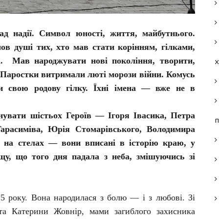
ад надії. Символ юності, життя, майбутнього.
ов душі тих, хто мав стати корінням, гілками,
а. Мав народжувати нові покоління, творити,
 Паростки витримали люті морози війни. Комусь
ти свою родову гілку. Їхні імена — вже не в
нувати шістьох Героїв — Ігоря Івасика, Петра
п
арасиміва, Юрія Стомарівського, Володимира
е на стелах — вони вписані в історію краю, у
у, що того дня падала з неба, змішуючись зі
25 року. Вона народилася з болю — і з любові. Зі
та Катерини Жовнір, мами загиблого захисника