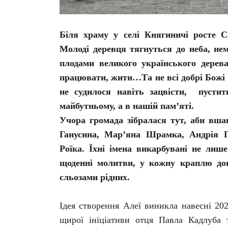
Біля храму у селі Княгиничі росте С
Молоді деревця тягнуться до неба, нем
плодами великого українського дерев
працювати, жити…Та не всі добрі Божі
не судилося навіть зацвісти, пусти
майбутньому, а в нашій пам’яті.
Учора громада зібралася тут, аби вша
Ганусина, Мар’яна Шрамка, Андрія Г
Роїка. Їхні імена викарбувані не лиш
щоденні молитви, у кожну краплю дощ
сльозами рідних.
Ідея створення Алеї виникла навесні 20
щирої ініціативи отця Павла Кадлуба 