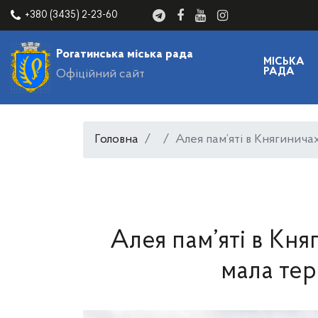
+380 (3435) 2-23-60
Рогатинська міська рада
МІСЬКА
РАДА
Офіційний сайт
Головна
Алея пам’яті в Княгинича
Алея пам’яті в Кня
мала тер