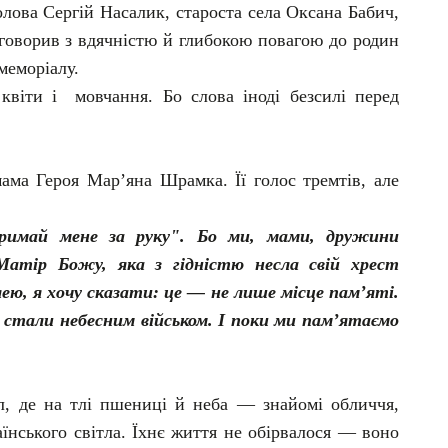
олова Сергій Насалик, староста села Оксана Бабич,
 говорив з вдячністю й глибокою повагою до родин
 меморіалу.
 квіти і мовчання. Бо слова іноді безсилі перед
ама Героя Мар’яна Шрамка. Її голос тремтів, але
римай мене за руку". Бо ми, мами, дружини
Матір Божу, яка з гідністю несла свій хрест
лею, я хочу сказати: це — не лише місце пам’яті.
стали небесним військом. І поки ми пам’ятаємо
л, де на тлі пшениці й неба — знайомі обличчя,
їнського світла. Їхнє життя не обірвалося — воно