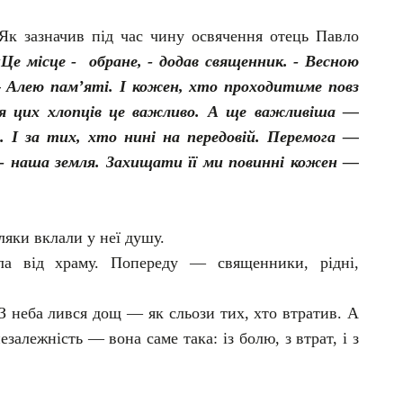
 Як зазначив під час чину освячення отець Павло
«Це місце - обране, - додав священник. - Весною
— Алею пам’яті. І кожен, хто проходитиме повз
ля цих хлопців це важливо. А ще важливіша —
. І за тих, хто нині на передовій. Перемога —
 -
наша
земля. Захищати її ми повинні кожен —
ляки вклали у неї душу.
ла від храму. Попереду — священники, рідні,
З неба лився дощ — як сльози тих, хто втратив. А
езалежність — вона саме така: із болю, з втрат, і з