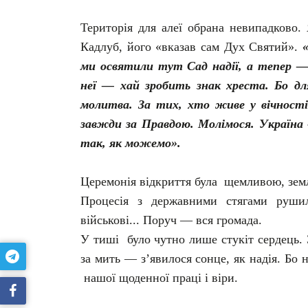
Територія для алеї обрана невипадково.
Кадлуб, його «вказав сам Дух Святий».
ми освятили
тут
Сад надії, а тепер 
неї — хай зробить знак хреста. Бо д
молитва. За тих, хто живе у вічності
завжди за Правдою. Молімося. Україна
так, як можемо».
Церемонія відкриття була щемливою, зем
Процесія з державними стягами руши
військові... Поруч — вся громада.
У тиші було чутно лише стукіт сердець. 
за мить — з’явилося сонце, як надія. Бо н
нашої щоденної праці і віри.