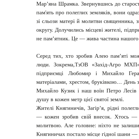
Мар’яна Шрамка. Звернувшись до старост
пам'ять про полеглих земляків, вони одр
зі сльози матері й молитви священника, 
округу. Долучились місцеві жителі, підпр
не пам’ятник. Це — жива частина нашого 
Серед тих, хто зробив Алею пам’яті мо
люди. Зокрема,ТзОВ «Захід-Агро МХП»
підприємці Любомир і Михайло Гера
матеріалами, хрестом, бруківкою… День 
Михайло Кузик і наш воїн Петро Лесів
душу в кожен метр цієї святої землі.
Жителі Княгиничів, Загір’я, рідні полегл
— кожен зробив свій внесок. Хтось —
молитвою. Але головне: ніхто не залиши
Княгиничах постало місце гідної шани — 