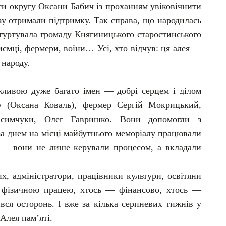
и округу Оксани Бабич із проханням увіковічнити
азу отримали підтримку. Так справа, що народилась
згуртувала громаду Княгиницького старостинського
иємці, фермери, воїни… Усі, хто відчув: ця алея —
народу.
жливою дуже багато імен — добрі серцем і ділом
 (Оксана Коваль), фермер Сергій Мокрицький,
симчуки, Олег Гавришко. Вони допомогли з
за днем на місці майбутнього меморіалу працювали
 — вони не лише керували процесом, а вкладали
их, адміністратори, працівники культури, освітяни
 фізичною працею, хтось — фінансово, хтось —
вся осторонь. І вже за кілька серпневих тижнів у
Алея пам’яті.