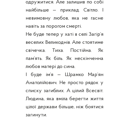
одружитися. Але залишив по собі
найбільше — приклад. Світло. І
невимовну любов, яка не гасне
навіть за порогом смерті.
Не буде тепер у хаті в селі Загір’я
веселих Великоднів. Але стоятиме
свічечка. Тиха. Постійна. Як
пам’ять. Як біль. Як нескінченна
любов матері до сина.
І буде ім’я — Шрамко Мар’ян
Анатолійович. Не просто рядок у
списку загиблих. А цілий Всесвіт.
Людина, яка вміла берегти життя
цілої держави більше, ніж боятися
загинути.