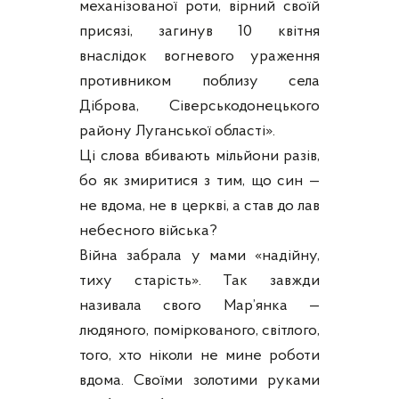
механізованої роти, вірний своїй
присязі, загинув 10 квітня
внаслідок вогневого ураження
противником поблизу села
Діброва, Сіверськодонецького
району Луганської області».
Ці слова вбивають мільйони разів,
бо як змиритися з тим, що син —
не вдома, не в церкві, а став до лав
небесного війська?
Війна забрала у мами «надійну,
тиху старість». Так завжди
називала свого Мар’янка —
людяного, поміркованого, світлого,
того, хто ніколи не мине роботи
вдома. Своїми золотими руками