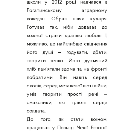
школи у 2012 році навчався в
Рогатинському аграрному
коледжі. Обрав шлях кухаря.
Готував так, ніби додавав до
кожної страви краплю любові. І,
можливо, це найглибше свідчення
його душі — годувати, дбати,
творити тепло. Його духмяний
хліб пам’ятали вдома та на фронті
побратими. Він навіть серед
окопів, серед металевої люті війни,
умів творити прості речі —
смаколики, які гріють серце
солдата.
До того, як стати воїном,
працював у Польщі, Чехії, Естонії.