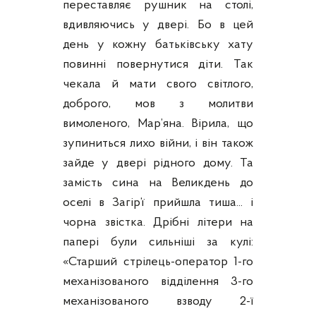
переставляє рушник на столі,
вдивляючись у двері. Бо в цей
день у кожну батьківську хату
повинні повернутися діти. Так
чекала й мати свого світлого,
доброго, мов з молитви
вимоленого, Мар’яна. Вірила, що
зупиниться лихо війни, і він також
зайде у двері рідного дому. Та
замість сина на Великдень до
оселі в Загір’ї прийшла тиша... і
чорна звістка. Дрібні літери на
папері були сильніші за кулі:
«Старший стрілець-оператор 1-го
механізованого відділення 3-го
механізованого взводу 2-ї