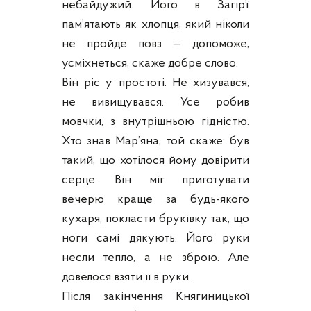
небайдужий. Його в Загір’ї
пам’ятають як хлопця, який ніколи
не пройде повз — допоможе,
усміхнеться, скаже добре слово.
Він ріс у простоті. Не хизувався,
не вивищувався. Усе робив
мовчки, з внутрішньою гідністю.
Хто знав Мар’яна, той скаже: був
такий, що хотілося йому довірити
серце. Він міг приготувати
вечерю краще за будь-якого
кухаря, покласти бруківку так, що
ноги самі дякують. Його руки
несли тепло, а не зброю. Але
довелося взяти її в руки.
Після закінчення Княгиницької