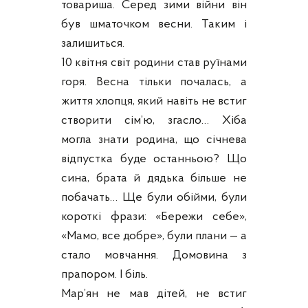
товариша. Серед зими війни він
був шматочком весни. Таким і
залишиться.
10 квітня світ родини став руїнами
горя. Весна тільки почалась, а
життя хлопця, який навіть не встиг
створити сім’ю, згасло… Хіба
могла знати родина, що січнева
відпустка буде останньою? Що
сина, брата й дядька більше не
побачать… Ще були обійми, були
короткі фрази: «Бережи себе»,
«Мамо, все добре», були плани — а
стало мовчання. Домовина з
прапором. І біль.
Мар’ян не мав дітей, не встиг