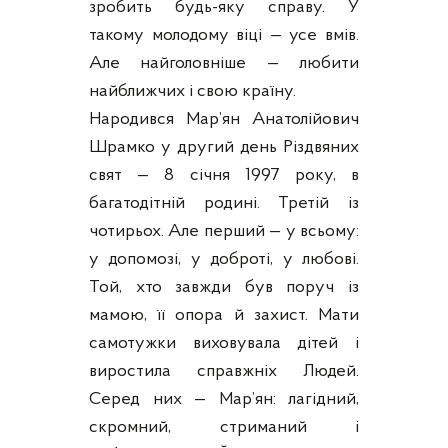
зробить будь-яку справу. У
такому молодому віці — усе вмів.
Але найголовніше — любити
найближчих і свою країну.
Народився Мар’ян Анатолійович
Шрамко у другий день Різдвяних
свят — 8 січня 1997 року, в
багатодітній родині. Третій із
чотирьох. Але перший — у всьому:
у допомозі, у доброті, у любові.
Той, хто завжди був поруч із
мамою, її опора й захист. Мати
самотужки виховувала дітей і
виростила справжніх Людей.
Серед них — Мар’ян: лагідний,
скромний, стриманий і