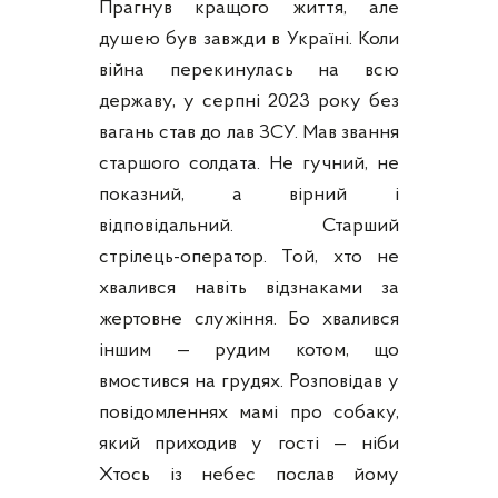
Прагнув кращого життя, але
душею був завжди в Україні. Коли
війна перекинулась на всю
державу, у серпні 2023 року без
вагань став до лав ЗСУ. Мав звання
старшого солдата. Не гучний, не
показний, а вірний і
відповідальний. Старший
стрілець-оператор. Той, хто не
хвалився навіть відзнаками за
жертовне служіння. Бо хвалився
іншим — рудим котом, що
вмостився на грудях. Розповідав у
повідомленнях мамі про собаку,
який приходив у гості — ніби
Хтось із небес послав йому