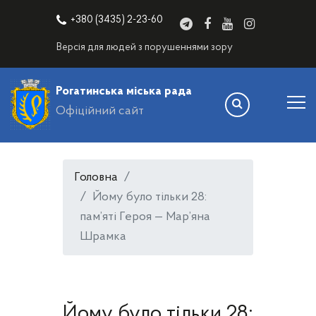
+380 (3435) 2-23-60
Версія для людей з порушеннями зору
Рогатинська міська рада
Офіційний сайт
Головна
Йому було тільки 28:
пам’яті Героя — Мар’яна
Шрамка
Йому було тільки 28: