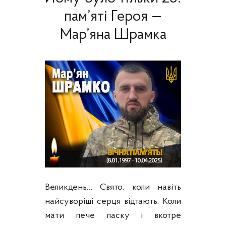
пам’яті Героя —
Мар’яна Шрамка
Великдень… Свято, коли навіть
найсуворіші серця відтають. Коли
мати пече паску і вкотре