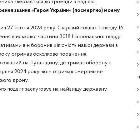
ника звертається до громади з надією:
оєння звання «Героя України» (посмертно) моєму
 27 квітня 2023 року. Старший солдат 1 взводу 16
ння військової частини 3018 Національної гвардії
ратимами він боронив цілісність нашої держави в
 року отримав осколкове поранення.
локований на Луганщину, де тримав оборону в
серпня 2024 року, воїн отримав смертельне
п
жого дрону.
ого подвиг заслуговує на найвищу державну