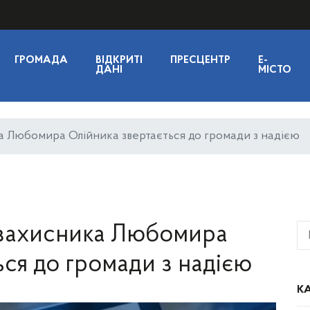
ГРОМАДА
ВІДКРИТІ
ПРЕСЦЕНТР
E-
ДАНІ
МІСТО
а Любомира Олійника звертається до громади з надією
 захисника Любомира
ься до громади з надією
КА