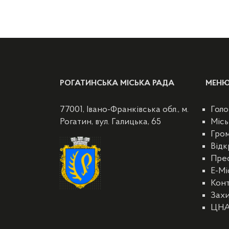
РОГАТИНСЬКА МІСЬКА РАДА
МЕН
77001, Івано-Франківська обл., м.
Голо
Рогатин, вул. Галицька, 65
Місь
Гро
Відк
Пре
E-Мі
Кон
Захи
ЦН