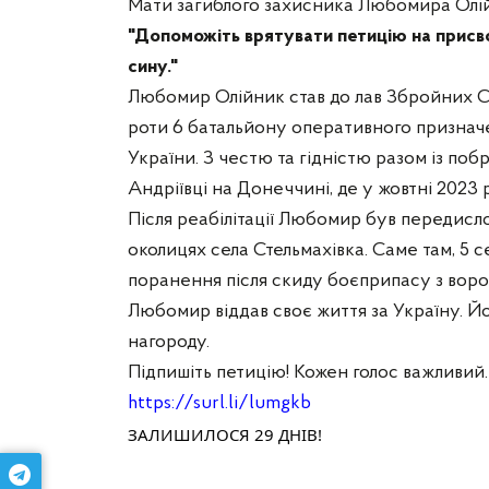
Мати загиблого захисника Любомира Олій
"Допоможіть врятувати петицію на присв
сину."
Любомир Олійник став до лав Збройних Сил
роти 6 батальйону оперативного призначе
України. З честю та гідністю разом із поб
Андріївці на Донеччині, де у жовтні 2023
Після реабілітації Любомир був передис
околицях села Стельмахівка. Саме там, 5 
поранення після скиду боєприпасу з воро
Любомир віддав своє життя за Україну. Й
нагороду.
Підпишіть петицію! Кожен голос важливий.
https://surl.li/lumgkb
ЗАЛИШИЛОСЯ 29 ДНІВ!