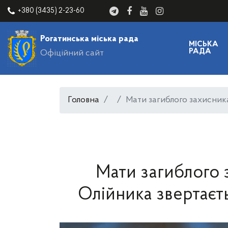
+380 (3435) 2-23-60
Рогатинська міська рада
МІСЬКА
РАДА
Офіційний сайт
Головна
Мати загиблого захисник
Мати загиблого
Олійника звертаєт