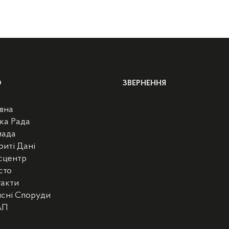
Ю
ЗВЕРНЕННЯ
вна
ка Рада
мада
риті Дані
сцентр
сто
такти
сні Споруди
АП