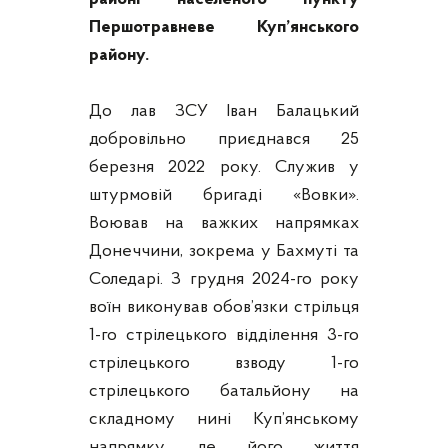
Першотравневе Куп’янського
району.
До лав ЗСУ Іван Балацький
добровільно приєднався 25
березня 2022 року. Служив у
штурмовій бригаді «Вовки».
Воював на важких напрямках
Донеччини, зокрема у Бахмуті та
Соледарі. З грудня 2024-го року
воїн виконував обов’язки стрільця
1-го стрілецького відділення 3-го
стрілецького взводу 1-го
стрілецького батальйону на
складному нині Куп’янському
напрямку, де його життя