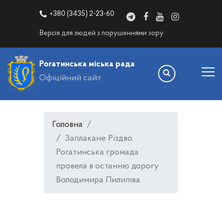
+380 (3435) 2-23-60
Версія для людей з порушеннями зору
Рогатинська міська рада
Офіційний сайт
Головна
Заплакане Різдво.
Рогатинська громада
провела в останню дорогу
Володимира Пилипіва