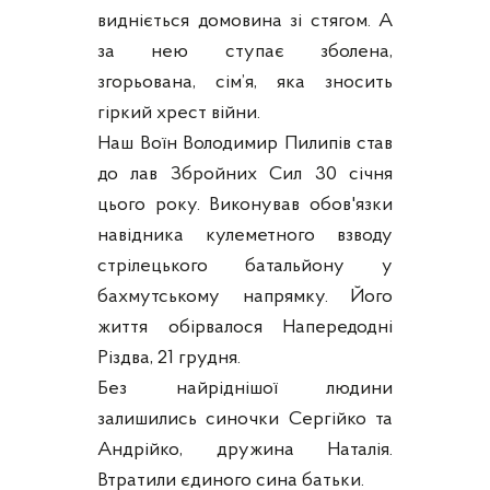
видніється домовина зі стягом. А
за нею ступає зболена,
згорьована, сім’я, яка зносить
гіркий хрест війни.
Наш Воїн Володимир Пилипів став
до лав Збройних Сил 30 січня
цього року. Виконував обов'язки
навідника кулеметного взводу
стрілецького батальйону у
бахмутському напрямку. Його
життя обірвалося Напередодні
Різдва, 21 грудня.
Без найріднішої людини
залишились синочки Сергійко та
Андрійко, дружина Наталія.
Втратили єдиного сина батьки.