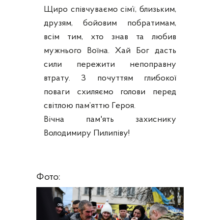
Щиро співчуваємо сім’ї, близьким,
друзям, бойовим побратимам,
всім тим, хто знав та любив
мужнього Воїна. Хай Бог дасть
сили пережити непоправну
втрату. З почуттям глибокої
поваги схиляємо голови перед
світлою пам’яттю Героя.
Вічна пам'ять захиснику
Володимиру Пилипіву!
Фото: