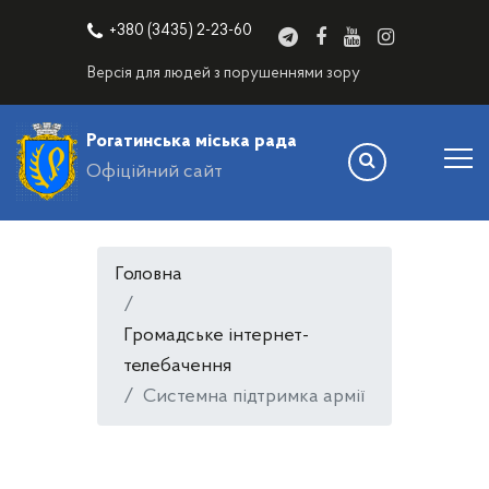
+380 (3435) 2-23-60
Версія для людей з порушеннями зору
Рогатинська міська рада
Офіційний сайт
Головна
Громадське інтернет-
телебачення
Системна підтримка армії