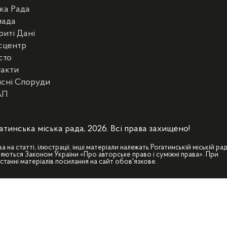
ка Рада
мада
риті Дані
сцентр
сто
такти
сні Споруди
АП
атинська міська рада, 2026. Всі права захищено!
ва на статті, ілюстрації, інші матеріали належать Рогатинській міській рад
яються Законом України «Про авторське право і суміжні права». При
станні матеріалів посилання на сайт обов'язкове.