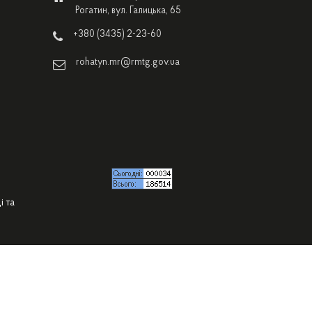
Рогатин, вул. Галицька, 65
+380 (3435) 2-23-60
rohatyn.mr@rmtg.gov.ua
і та