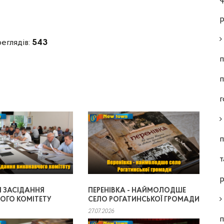
р
реглядів:
543
п
п
г
п
т
р
Я ЗАСІДАННЯ
ПЕРЕНІВКА - НАЙМОЛОДШЕ
ОГО КОМІТЕТУ
СЕЛО РОГАТИНСЬКОЇ ГРОМАДИ
27.07.2026
п