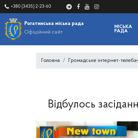
+380 (3435) 2-23-60
Рогатинська міська рада
МІСЬКА
РАДА
Офіційний сайт
Головна
Громадське інтернет-телеба
Відбулось засідан