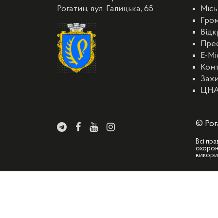
Рогатин, вул. Галицька, 65
Місь
Гро
Відк
Пре
E-Мі
Кон
Захи
ЦН
© Рог
Всі пра
охорон
викори