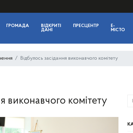
ГРОМАДА
ВІДКРИТІ
ПРЕСЦЕНТР
E-
ДАНІ
МІСТО
чення
Відбулось засідання виконавчого комітету
ня виконавчого комітету
КА