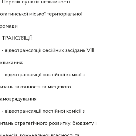
Перелік пунктів незламності
огатинської міської територіальної
громади
ТРАНСЛЯЦІЇ:
- відеотрансляції сесійних засідань VIII
кликання;
- відеотрансляції постійної комісії з
итань законності та місцевого
самоврядування
- відеотрансляції постійної комісії з
итань стратегічного розвитку, бюджету і
інансів, комунальної власності та