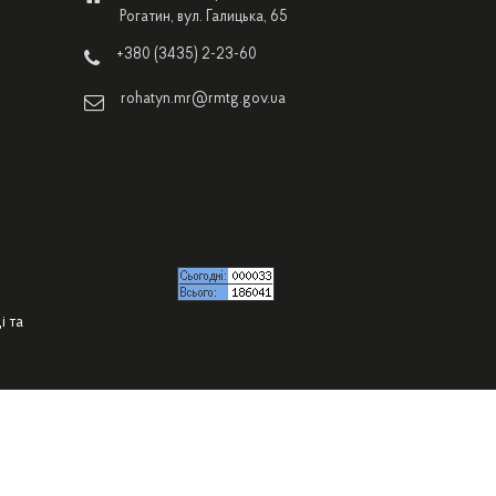
Рогатин, вул. Галицька, 65
+380 (3435) 2-23-60
rohatyn.mr@rmtg.gov.ua
і та