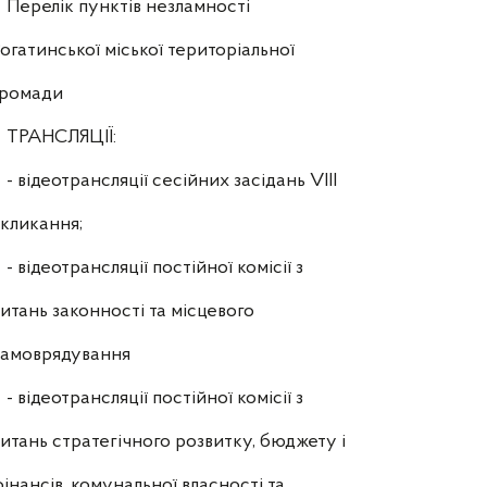
Перелік пунктів незламності
огатинської міської територіальної
громади
ТРАНСЛЯЦІЇ:
- відеотрансляції сесійних засідань VIII
кликання;
- відеотрансляції постійної комісії з
итань законності та місцевого
самоврядування
- відеотрансляції постійної комісії з
итань стратегічного розвитку, бюджету і
інансів, комунальної власності та