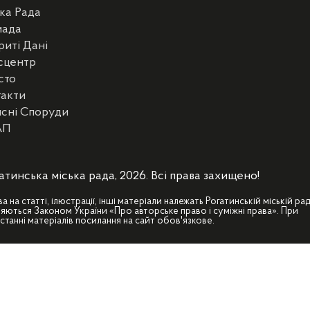
ка Рада
мада
риті Дані
сцентр
сто
такти
сні Споруди
АП
атинська міська рада, 2026. Всі права захищено!
ва на статті, ілюстрації, інші матеріали належать Рогатинській міській рад
яються Законом України «Про авторське право і суміжні права». При
станні матеріалів посилання на сайт обов'язкове.