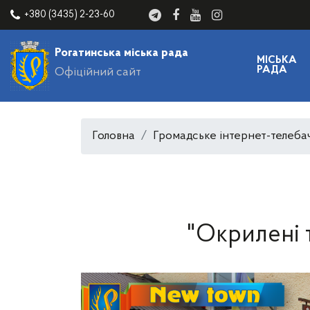
+380 (3435) 2-23-60
Рогатинська міська рада
МІСЬКА
РАДА
Офіційний сайт
Головна
Громадське інтернет-телеба
"Окрилені 