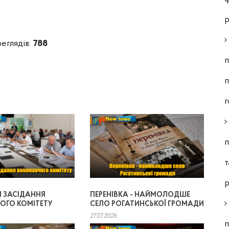
р
реглядів:
788
п
п
г
п
т
р
Я ЗАСІДАННЯ
ПЕРЕНІВКА - НАЙМОЛОДШЕ
ОГО КОМІТЕТУ
СЕЛО РОГАТИНСЬКОЇ ГРОМАДИ
27.07.2026
п