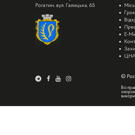
Рогатин, вул. Галицька, 65
Місь
Гро
Відк
Пре
E-Мі
Кон
Захи
ЦН
© Рог
Всі пра
охорон
викори