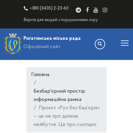
+380 (3435) 2-23-60
Версія для людей з порушеннями зору
Рогатинська міська рада
Офіційний сайт
Головна
Безбар'єрний простір:
інформаційна рамка
Проєкт «Рух без бар’єрів»
— це не про далеке
майбутнє. Це про сьогодні.