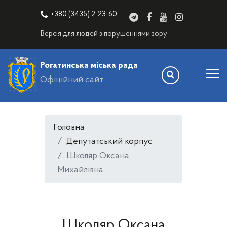
+380 (3435) 2-23-60
Версія для людей з порушеннями зору
Рогатинська міська рада
Офіційний сайт
Головна
Депутатський корпус
Школяр Оксана
Михайлівна
Школяр Оксана