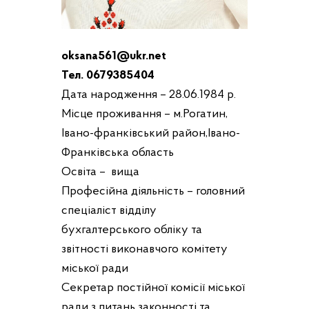
oksana561@ukr.net
Тел. 0679385404
Дата народження – 28.06.1984 р.
Місце проживання – м.Рогатин,
Івано-франківський район,Івано-
Франківська область
Освіта – вища
Професійна діяльність – головний
спеціаліст відділу
бухгалтерського обліку та
звітності виконавчого комітету
міської ради
Секретар постійної комісії міської
ради з питань законності та