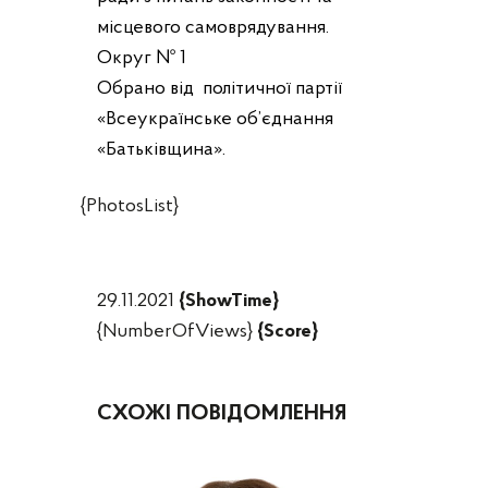
місцевого самоврядування.
Округ № 1
Обрано від політичної партії
«Всеукраїнське об’єднання
«Батьківщина».
{PhotosList}
29.11.2021
{ShowTime}
{NumberOfViews}
{Score}
СХОЖІ ПОВІДОМЛЕННЯ