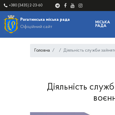
+380 (3435) 2-23-60
Рогатинська міська рада
МІСЬКА
РАДА
Офіційний сайт
Головна
Діяльність служби зайнят
Діяльність служб
воєнн