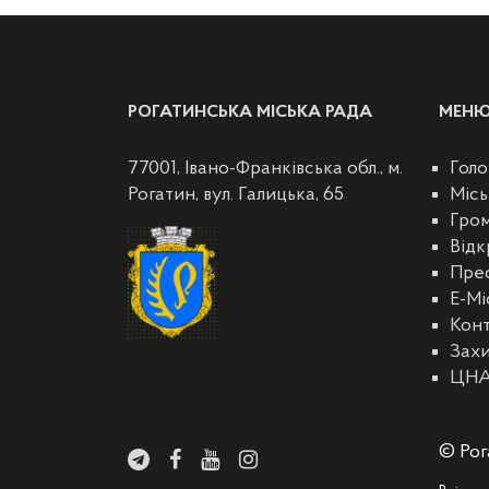
РОГАТИНСЬКА МІСЬКА РАДА
МЕН
77001, Івано-Франківська обл., м.
Голо
Рогатин, вул. Галицька, 65
Місь
Гро
Відк
Пре
E-Мі
Кон
Захи
ЦН
© Рог