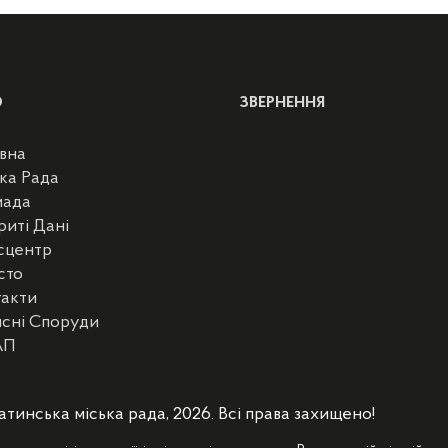
Ю
ЗВЕРНЕННЯ
вна
ка Рада
мада
риті Дані
сцентр
сто
такти
сні Споруди
АП
атинська міська рада, 2026. Всі права захищено!