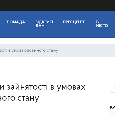
ГРОМАДА
ВІДКРИТІ
ПРЕСЦЕНТР
E-
ДАНІ
МІСТО
ості в умовах воєнного стану
и зайнятості в умовах
ого стану
КА