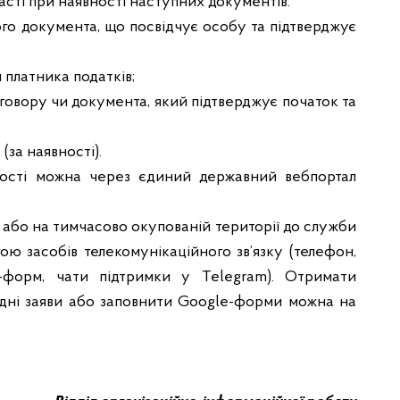
асті при наявності наступних документів:
ого документа, що посвідчує особу та підтверджує
 платника податків;
оговору чи документа, який підтверджує початок та
(за наявності).
тості можна через єдиний державний вебпортал
 або на тимчасово окупованій території до служби
ою засобів телекомунікаційного зв’язку (телефон,
-форм, чати підтримки у Telegram). Отримати
хідні заяви або заповнити Google-форми можна на