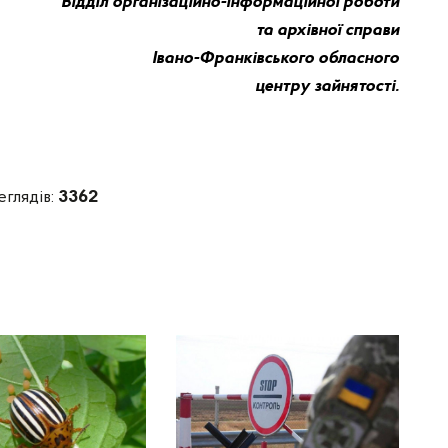
Відділ організаційно-інформаційної роботи
та архівної справи
Івано-Франківського обласного
центру зайнятості.
еглядів:
3362