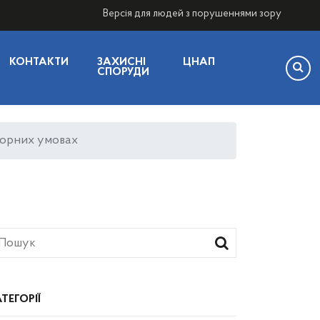
Версія для людей з порушеннями зору
КОНТАКТИ
ЗАХИСНІ
ЦНАП
СПОРУДИ
торних умовах
ТЕГОРІЇ