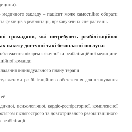
едицини).
 медичного закладу – пацієнт може самостійно обирати
та фахівців з реабілітації, враховуючи їх спеціалізації.
ші громадяни, які потребують реабілітаційної
х пакету доступні такі безоплатні послуги:
 обстеження лікарем фізичної та реабілітаційної медицини
аційної команди
кладання індивідуального плану терапії
езультатами реабілітаційного обстеження для планування
тей
дичної, психологічної, кардіо-респіраторної, комплексної
 протягом післягострого та довготривалого реабілітаційного
 реабілітації