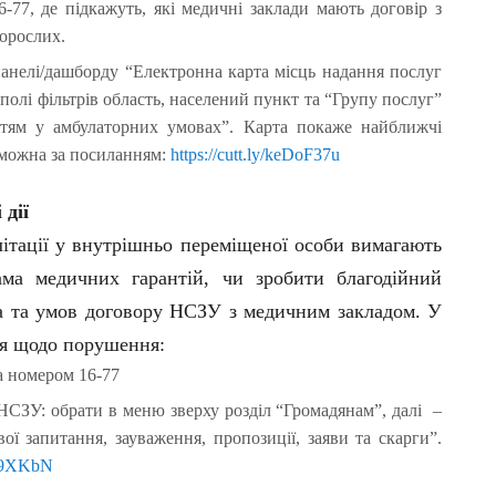
77, де підкажуть, які медичні заклади мають договір з
дорослих.
анелі/дашборду “Електронна карта місць надання послуг
полі фільтрів область, населений пункт та “Групу послуг”
ітям у амбулаторних умовах”. Карта покаже найближчі
 можна за посиланням:
https://cutt.ly/keDoF37u
 дії
літації у внутрішньо переміщеної особи вимагають
ама медичних гарантій, чи зробити благодійний
а та умов договору НСЗУ з медичним закладом. У
ня щодо порушення:
а номером 16-77
НСЗУ: обрати в меню зверху розділ “Громадянам”, далі –
ої запитання, зауваження, пропозиції, заяви та скарги”.
5eb9XKbN