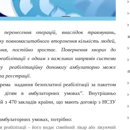
 перенесення операцій, внаслідок травмувань,
тку повномасштабного вторгнення кількість людей,
ення, постійно зростає. Повернення хворих до
абілітації є одним з важливих напрямів системи
ну реабілітаційну допомогу амбулаторно може
п
та реєстрації.
рема надання безоплатної реабілітації за пакетом
та дітям в амбулаторних умовах”. Внутрішньо
й з 470 закладів країни, що мають договір з НСЗУ
амбулаторних умовах, потрібно:
реабілітації – його видає сімейний лікар або лікуючий