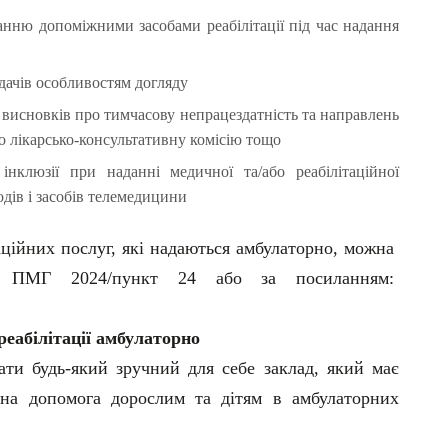
анню допоміжними засобами реабілітації під час надання
дачів особливостям догляду
исновків про тимчасову непрацездатність та направлень
о лікарсько-консультативну комісію тощо
інклюзії при наданні медичної та/або реабілітаційної
дів і засобів телемедицини
аційних послуг, які надаються амбулаторно, можна
 ПМГ 2024/пункт 24 або за посиланням:
реабілітації амбулаторно
ати будь-який зручний для себе заклад, який має
йна допомога дорослим та дітям в амбулаторних