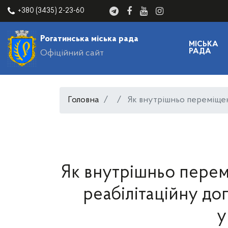
+380 (3435) 2-23-60
Рогатинська міська рада
МІСЬКА
РАДА
Офіційний сайт
Головна
Як внутрішньо переміщен
Як внутрішньо пере
реабілітаційну д
у