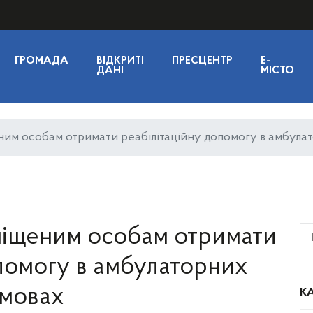
ГРОМАДА
ВІДКРИТІ
ПРЕСЦЕНТР
E-
ДАНІ
МІСТО
им особам отримати реабілітаційну допомогу в амбула
міщеним особам отримати
опомогу в амбулаторних
мовах
КА