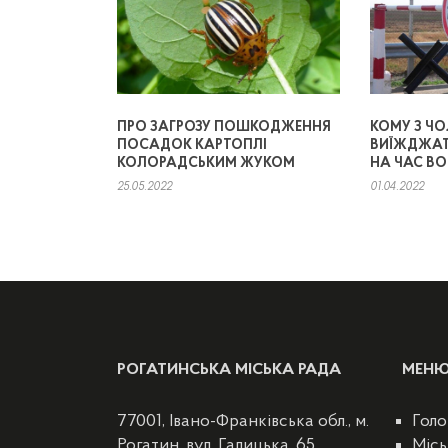
ПРО ЗАГРОЗУ ПОШКОДЖЕННЯ
КОМУ З Ч
ПОСАДОК КАРТОПЛІ
ВИЇЖДЖАТ
КОЛОРАДСЬКИМ ЖУКОМ
НА ЧАС В
25.05.2022
01.04.2022
РОГАТИНСЬКА МІСЬКА РАДА
МЕН
77001, Івано-Франківська обл., м.
Голо
Рогатин, вул. Галицька, 65
Місь