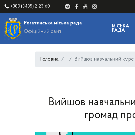
+380 (3435) 2-23-60
Рогатинська міська рада
МІСЬКА
РАДА
Офіційний сайт
Головна
Вийшов навчальний курс 
Вийшов навчальни
громад пр