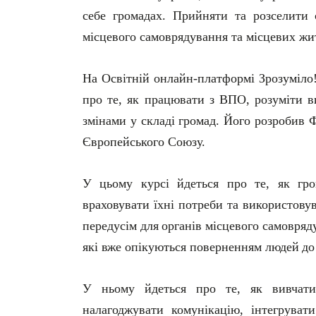
себе громадах. Прийняти та розселити 
місцевого самоврядування та місцевих жи
На
Освітній
онлайн-платформі
Зрозуміло
про те, як працювати з ВПО, розуміти 
змінами
у
складі
громад.
Його
розробив
Європейського Союзу.
У цьому курсі йдеться про те, як гр
враховувати їхні потреби та використову
передусім
для
органів
місцевого
самовряд
які
вже
опікуються
поверненням людей
до
У ньому йдеться про те, як вивчати
налагоджувати
комунікацію,
інтегрувати