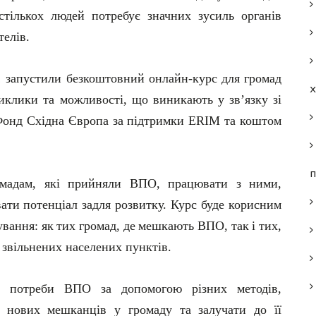
стількох людей потребує значних зусиль органів
телів.
!
запустили
безкоштовний
онлайн-курс
для
громад
виклики та можливості, що виникають у
з
в
’
я
з
к
у
зі
Фонд
Східна
Європа
за
підтримки
ERIM
та
коштом
п
омадам, які прийняли ВПО, працювати з ними,
вати потенціал задля розвитку. Курс буде корисним
ування:
як
тих
громад,
де
мешкають
ВПО,
так
і
тих,
звільнених
населених
пунктів.
 потреби ВПО за допомогою різних методів,
нових
мешканців
у
громаду
та
залучати
до
її