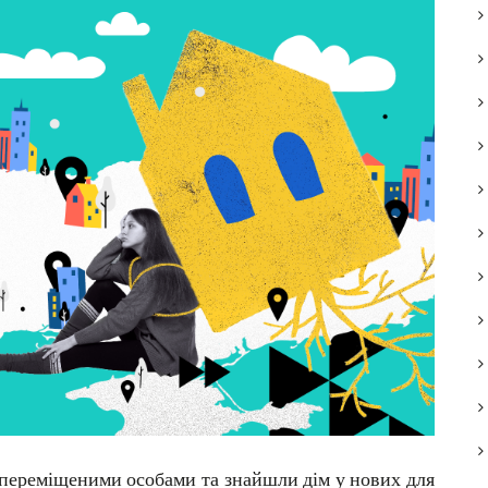
переміщеними
особами
та
знайшли
дім
у
нових
для