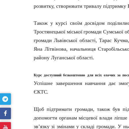
розвитку, створювати тривалу підтримку 
Також у курсі своїм досвідом поділили
Тростянецької
міської
громади
Сумської
о
громади Львівської області, Тарас Кучма
Яна Літвінова, начальниця Старобільської
району Луганської області.
Курс
доступний
безкоштовно
для
всіх
охочих
за
пос
Успішне
завершення
навчання
дає
змог
ЄКТС.
Щоб підтримати громади, також був пі
допомогти органам місцевої влади ліпше
з
в
’
я
з
к
у
зі
змінами
у
складі
громади.
У
нь