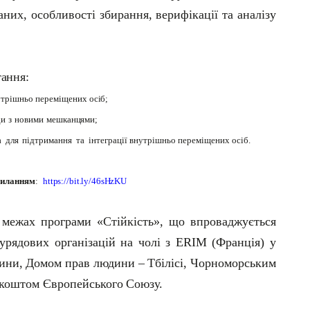
аних,
особливості
збирання,
верифікації
та
аналізу
ання:
утрішньо
переміщених
осіб;
ди
з
новими
мешканцями;
а
для
підтримання
та
інтеграції внутрішньо переміщених осіб.
силанням
:
https://bit.ly/46sHzKU
 межах програми «Стійкість», що впроваджується
рядових організацій на чолі з ERIM (Франція) у
ини,
Домом
прав
людини
–
Тбілісі,
Чорноморським
коштом
Європейського
Союзу.