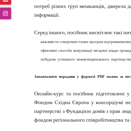
потреб
різних
груп
мешканців,
джерела
д
інформації.
Серед
іншого,
посібник
висвітлює
такі
пит
·
важливість
створення
сталих
програм
підтримання
вн
·
ефективні
способи
комунікації
місцевої
влади
грома
·
побудова
успішного
міжмуніципального
партнерств
Завантажити
порадник
у
форматі
PDF
можна
за
по
Онлайн-курс та посібник підготовлені у
Фондом Східна Європа у консорціумі неу
партнерстві
з
Фундацією
домів
з
прав
люд
фондом
регіонального
співробітництва
та