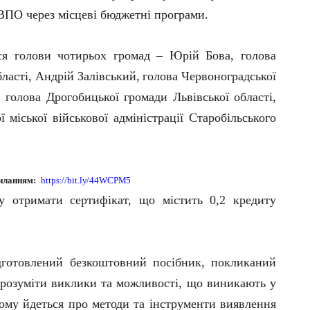
ВПО через місцеві бюджетні програми.
ся голови чотирьох громад – Юрій Бова, голова
бласті,
Андрій
Залівський,
голова
Червоноградської
, голова Дрогобицької громади Львівської області,
 міської військової адміністрації Старобільського
иланням:
https://bit.ly/44WCPM5
у
отримати
сертифікат,
що
містить
0,2
кредиту
дготовлений безкоштовний посібник, покликаний
 розуміти виклики та можливості, що виникають у
ому
йдеться
про
методи
та
інструменти
виявлення