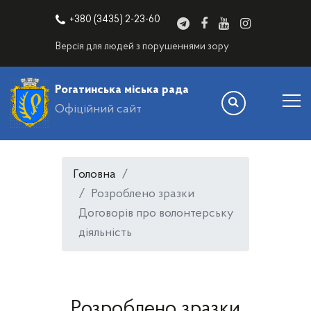
+380 (3435) 2-23-60
Версія для людей з порушеннями зору
Рогатинська міська рада
Офіційний сайт
Головна
Розроблено зразки
Договорів про волонтерську
діяльність
Розроблено зразки