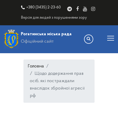
+380 (3435) 2-23-60
Версія для людей з порушеннями зору
Рогатинська міська рада
Офіційний сайт
Головна
Щодо додержання прав
осіб, які постраждали
внаслідок збройної агресії
рф