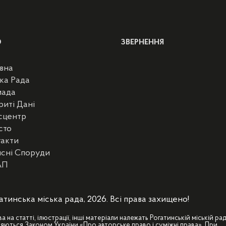
Ю
ЗВЕРНЕННЯ
вна
ка Рада
мада
риті Дані
сцентр
сто
такти
сні Споруди
АП
атинська міська рада, 2026. Всі права захищено!
ва на статті, ілюстрації, інші матеріали належать Рогатинській міській рад
яються Законом України «Про авторське право і суміжні права». При