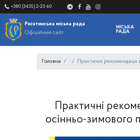
+380 (3435) 2-23-60
Рогатинська міська рада
МІСЬКА
РАДА
Офіційний сайт
Головна
Практичні рекомендації 
Практичні рекоме
осінньо-зимового 