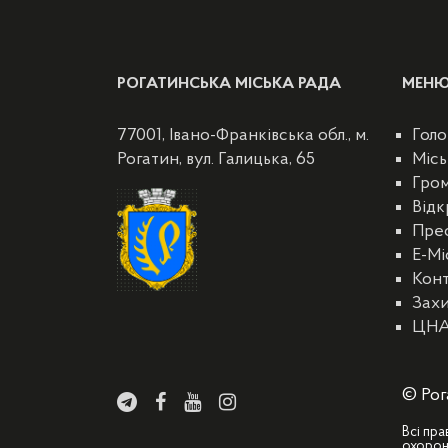
РОГАТИНСЬКА МІСЬКА РАДА
МЕН
77001, Івано-Франківська обл., м.
Голо
Рогатин, вул. Галицька, 65
Місь
Гро
Відк
Пре
E-Мі
Кон
Захи
ЦН
© Рог
Всі пра
охорон