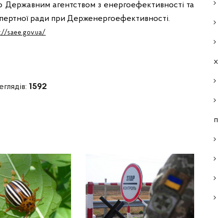
о Державним агентством з енергоефективності та
спертної ради при Держенергоефективності.
s://saee.gov.ua/
еглядів:
1592
п