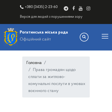
+380 (3435) 2-23-60
Версія для людей з порушеннями зору
Рогатинська міська рада
Офіційний сайт
Головна
Права громадян щодо
сплати за житлово-
комунальні послуги в умовах
воєнного стану