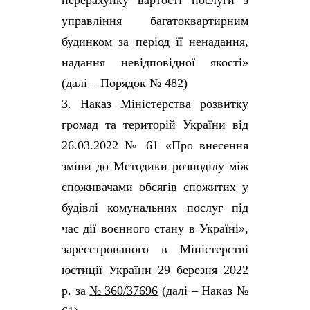
перерахунку вартості послуги з
управління багатоквартирним
будинком за період її ненадання,
надання невідповідної якості»
(далі – Порядок № 482)
3. Наказ Міністерства розвитку
громад та територій України від
26.03.2022 № 61 «Про внесення
зміни до Методики розподілу між
споживачами обсягів спожитих у
будівлі комунальних послуг під
час дії воєнного стану в Україні»,
зареєстрованого в Міністерстві
юстиції України 29 березня 2022
р. за
№ 360/37696
(далі – Наказ №