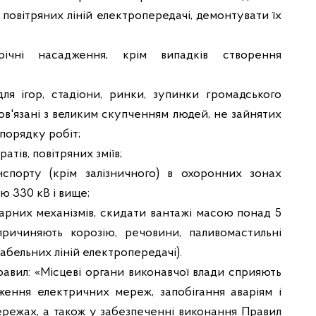
 повітряних ліній електропередачі, демонтувати їх
ічні насадження, крім випадків створення
ля ігор, стадіони, ринки, зупинки громадського
пов'язані з великим скупченням людей, не зайнятих
порядку робіт;
атів, повітряних зміїв;
нспорту (крім залізничного) в охоронних зонах
ю 330 кВ і вище;
дарних механізмів, скидати вантажі масою понад 5
причиняють корозію, речовини, паливо­мастильні
абельних ліній електропередачі).
Правил: «Місцеві органи виконавчої влади сприяють
ження електричних мереж, запобігання аваріям і
омережах, а також у забезпеченні виконання Правил