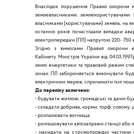
Внаслідок порушення Правил охорони е
землевласниками, землекористувачами т
власниками (користувачами) земель, на 
останніх років почастішали випадки ава
електропередачі (ПЛ) напругою 220- 750 
Згідно з вимогами Правил охорони е
Кабінету Міністрів України від 04.03.199
землі енергетики та правовий режим спе
зонах ПЛ забороняється виконувати буд
електричних мереж, спричинити їхні пош
До переліку включено:
• будувати житлові, громадські та дачні б
• складати добрива, корми, торф, солому, д
• розпалювати вогнища;
• розташовувати автозаправні станції або 
• накидати на струмопровідні частини 