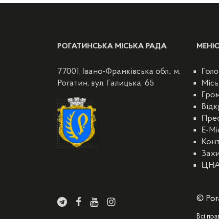
РОГАТИНСЬКА МІСЬКА РАДА
МЕН
77001, Івано-Франківська обл., м.
Голо
Рогатин, вул. Галицька, 65
Місь
Гро
Відк
Пре
E-Мі
Кон
Захи
ЦН
© Рог
Всі пра