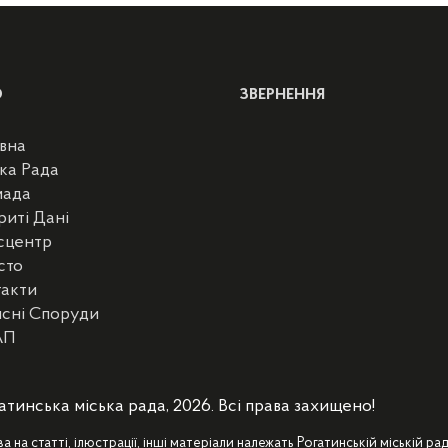
Ю
ЗВЕРНЕННЯ
вна
ка Рада
мада
риті Дані
сцентр
сто
такти
сні Споруди
АП
атинська міська рада, 2026. Всі права захищено!
ва на статті, ілюстрації, інші матеріали належать Рогатинській міській рад