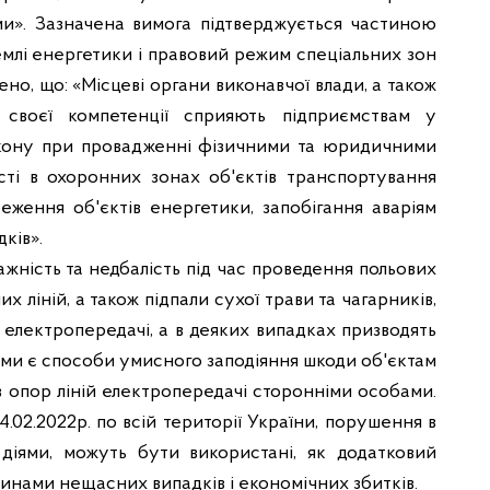
и». Зазначена вимога підтверджується частиною
емлі енергетики і правовий режим спеціальних зон
ено, що: «Місцеві органи виконавчої влади, а також
 своєї компетенції сприяють підприємствам у
акону при провадженні фізичними та юридичними
сті в охоронних зонах об'єктів транспортування
реження об'єктів енергетики, запобігання аваріям
дків».
ажність та недбалість під час проведення польових
х ліній, а також підпали сухої трави та чагарників,
 електропередачі, а в деяких випадках призводять
ими є способи умисного заподіяння шкоди об'єктам
 опор ліній електропередачі сторонніми особами.
.02.2022р. по всій території України, порушення в
діями, можуть бути використані, як додатковий
инами нещасних випадків і економічних збитків.