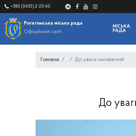
+380 (3435) 2-23-60
Рогатинська міська рада
МІСЬКА
РАДА
Офіційний сайт
Головна
До уваги населення!
До уваг