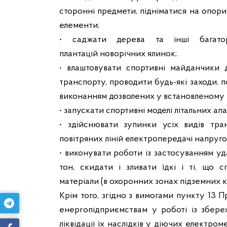
сторонні предмети, підніматися на опори
елементи;
• саджати дерева та інші багатор
плантацій новорічних ялинок;
• влаштовувати спортивні майданчики д
транспорту, проводити будь-які заходи, 
виконанням дозволених у встановленому 
• запускати спортивні моделі літальних апар
• здійснювати зупинки усіх видів тра
повітряних ліній електропередачі напруго
• виконувати роботи із застосуванням у
тон, скидати і зливати їдкі і ті, що с
матеріали (в охоронних зонах підземних к
Крім того, згідно з вимогами пункту 13 
енерrопідприємствам у роботі із збере
ліквідації їх наслідків у діючих електр