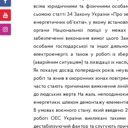
всіма юридичними та фізичними особам
сьомою статті 34 Закону України «Про з
енергетичних об'єктів», у якому встановл
органи Національної поліції у межах
забезпеченні виконання вимог цього З
особами господарської та іншої діяльно
електроенергії, а також у роботі із збе
(аварійним ситуаціям) та ліквідації іх наслі
Як показує досвід попередніх років, неув
робіт та жнив в охоронних зонах повітряни
часто стають причинами вимкнення ліній
до людських жертв. На жаль, непоодинок
енергетики, шляхом демонтажу елементів
В умовах воєнного стану, який введено 24
роботі ОЕС України, викликані такими 
дестабілізуючий фактор та слугують прич