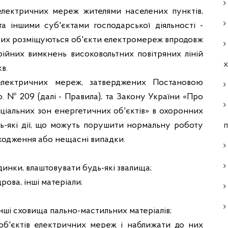
лектричних мереж жителями населених пунктів,
а іншими суб'єктами господарської діяльності -
яких розміщуються об'єкти електромереж впродовж
рійних вимкнень високовольтних повітряних ліній
кв.
лектричних мереж, затверджених Постановою
7р. № 209 (далі - Правила), та Закону України «Про
ціальних зон енергетичних об'єктів» в охоронних
ь-які дії, що можуть порушити нормальну роботу
п
кодження або нещасні випадки.
удинки, влаштовувати будь-які звалища;
рова, інші матеріали;
інші сховища пально-мастильних матеріалів;
об'єктів електричних мереж і наближати до них