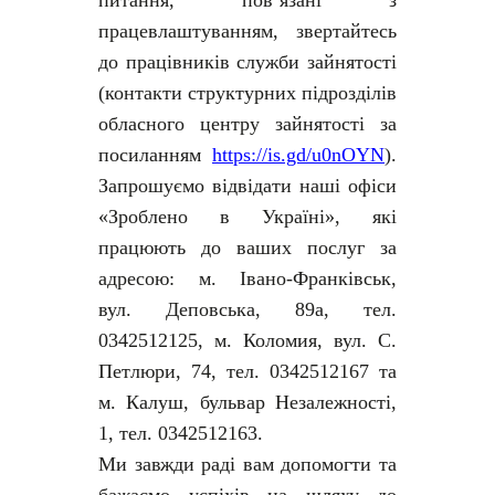
питання, пов’язані з
працевлаштуванням, звертайтесь
до працівників служби зайнятості
(контакти структурних підрозділів
обласного центру зайнятості за
посиланням
https://is.gd/u0nOYN
).
Запрошуємо відвідати наші офіси
«Зроблено в Україні», які
працюють до ваших послуг за
адресою: м. Івано-Франківськ,
вул. Деповська, 89а, тел.
0342512125, м. Коломия, вул. С.
Петлюри, 74, тел. 0342512167 та
м. Калуш, бульвар Незалежності,
1, тел. 0342512163.
Ми завжди раді вам допомогти та