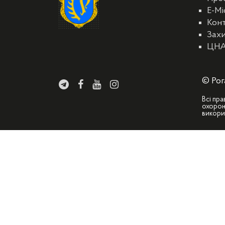
E-Мі
Кон
Захи
ЦН
© Рог
Всі пра
охорон
викори