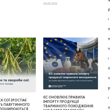
06.08.2026
р
п
п
г
п
т
р
ЄС ОНОВЛЮЄ ПРАВИЛА
Х СОЇ ЗРОСТАЄ
ІМПОРТУ ПРОДУКЦІЇ
ТЬ ПАВУТИННОГО
ТВАРИННОГО ПОХОДЖЕННЯ:
п
 ПОШИРЮЮТЬСЯ