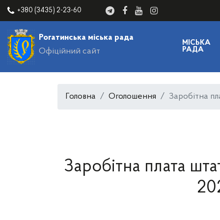
+380 (3435) 2-23-60
Рогатинська міська рада
МІСЬКА
РАДА
Офіційний сайт
Головна
Оголошення
Заробітна пл
Заробітна плата шта
20