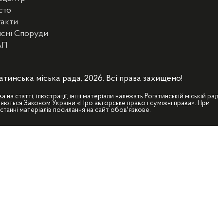
сто
такти
сні Споруди
АП
атинська міська рада, 2026. Всі права захищено!
ва на статті, ілюстрації, інші матеріали належать Рогатинській міській рад
яються Законом України «Про авторське право і суміжні права». При
станні матеріалів посилання на сайт обов'язкове.