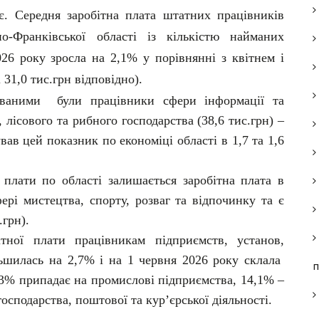
є. Середня заробітна плата штатних працівників
но-Франківської області із кількістю найманих
026 року зросла на 2,1% у порівнянні з квітнем і
 31,0 тис.грн відповідно).
ваними були працівники сфери інформації та
, лісового та рибного господарства (38,6 тис.грн) –
вав цей показник по економіці області в 1,7 та 1,6
 плати по області залишається заробітна плата в
ері мистецтва, спорту, розваг та відпочинку та є
.грн).
ітної плати працівникам підприємств, установ,
ільшилась на 2,7% і на 1 червня 2026 року склала
п
6,3% припадає на промислові підприємства, 14,1% –
осподарства, поштової та кур’єрської діяльності.