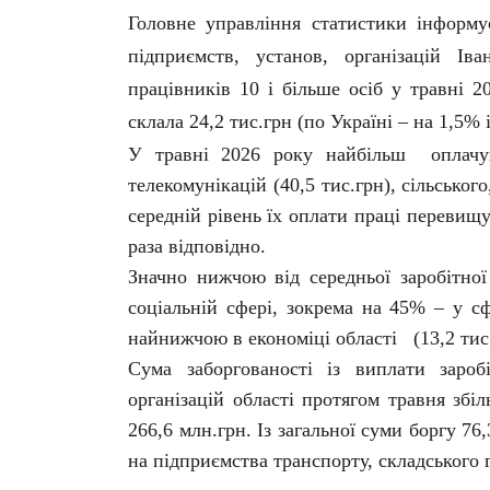
Головне управління статистики інформу
підприємств, установ, організацій Іва
працівників 10 і більше осіб у травні 2
склала 24,2 тис.грн (по Україні – на 1,5% і
У травні 2026 року найбільш оплачу
телекомунікацій (40,5 тис.грн), сільського
середній рівень їх оплати праці перевищу
раза відповідно.
Значно нижчою від середньої заробітної
соціальній сфері, зокрема на 45% – у сф
найнижчою в економіці області (13,2 тис
Сума заборгованості із виплати зароб
організацій області протягом травня зб
266,6 млн.грн. Із загальної суми боргу 7
на підприємства транспорту, складського г