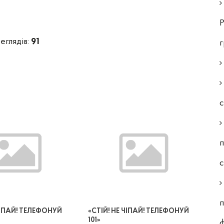
Р
еглядів:
91
с
п
п
 ЧІПАЙ! ТЕЛЕФОНУЙ
«СТІЙ! НЕ ЧІПАЙ! ТЕЛЕФОНУЙ
101»
ф