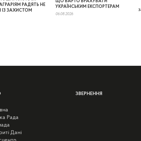
ЩО ВАРТО ВРАХУВАТИ
АГРАРІЯМ РАДЯТЬ НЕ
УКРАЇНСЬКИМ ЕКСПОРТЕРАМ
з
 ІЗ ЗАХИСТОМ
06.08.2026
Ю
ЗВЕРНЕННЯ
вна
ка Рада
мада
риті Дані
сцентр