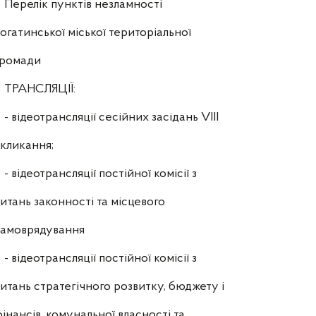
Перелік пунктів незламності
огатинської міської територіальної
громади
ТРАНСЛЯЦІЇ:
- відеотрансляції сесійних засідань VIII
кликання;
- відеотрансляції постійної комісії з
итань законності та місцевого
самоврядування
- відеотрансляції постійної комісії з
итань стратегічного розвитку, бюджету і
інансів, комунальної власності та