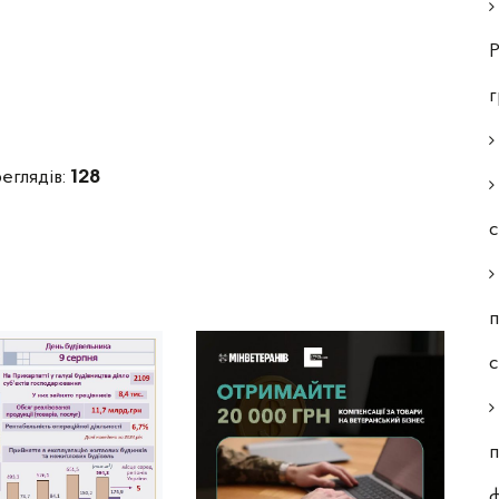
Р
еглядів:
128
с
п
п
ф