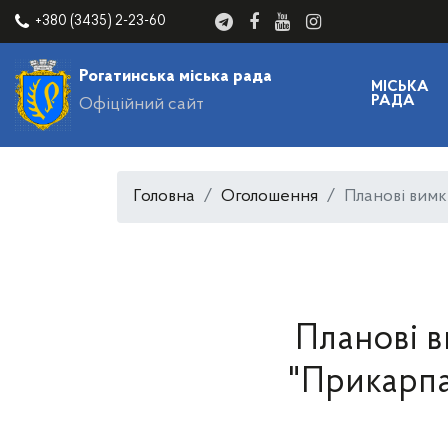
+380 (3435) 2-23-60
Рогатинська міська рада
МІСЬКА
РАДА
Офіційний сайт
Головна
Оголошення
Планові вим
Планові 
"Прикарпа