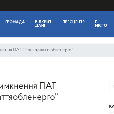
ГРОМАДА
ВІДКРИТІ
ПРЕСЦЕНТР
E-
ДАНІ
МІСТО
кнення ПАТ "Прикарпаттяобленерго"
вимкнення ПАТ
ттяобленерго"
КА