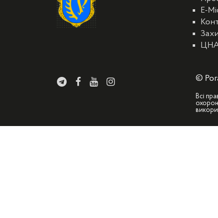
E-Мі
Кон
Захи
ЦН
© Рог
Всі пра
охорон
викори