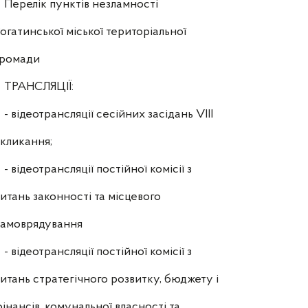
Перелік пунктів незламності
огатинської міської територіальної
громади
ТРАНСЛЯЦІЇ:
- відеотрансляції сесійних засідань VIII
кликання;
- відеотрансляції постійної комісії з
итань законності та місцевого
самоврядування
- відеотрансляції постійної комісії з
итань стратегічного розвитку, бюджету і
інансів, комунальної власності та