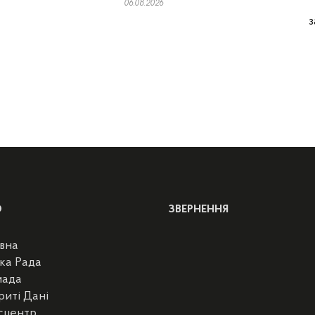
06.08.2026
з
Ю
ЗВЕРНЕННЯ
вна
ка Рада
мада
риті Дані
сцентр