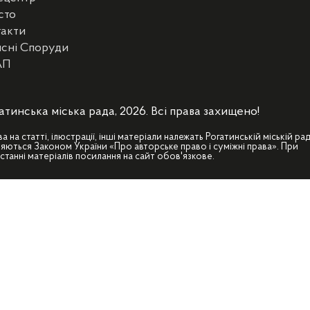
сто
такти
сні Споруди
АП
атинська міська рада, 2026. Всі права захищено!
ва на статті, ілюстрації, інші матеріали належать Рогатинській міській рад
яються Законом України «Про авторське право і суміжні права». При
станні матеріалів посилання на сайт обов'язкове.