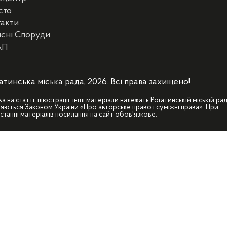
сто
такти
сні Споруди
АП
атинська міська рада, 2026. Всі права захищено!
ва на статті, ілюстрації, інші матеріали належать Рогатинській міській рад
яються Законом України «Про авторське право і суміжні права». При
станні матеріалів посилання на сайт обов'язкове.