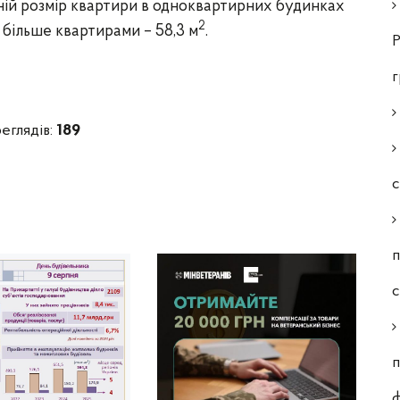
ій розмір квартири в одноквартирних будинках
2
 більше квартирами – 58,3 м
.
Р
еглядів:
189
с
п
п
ф