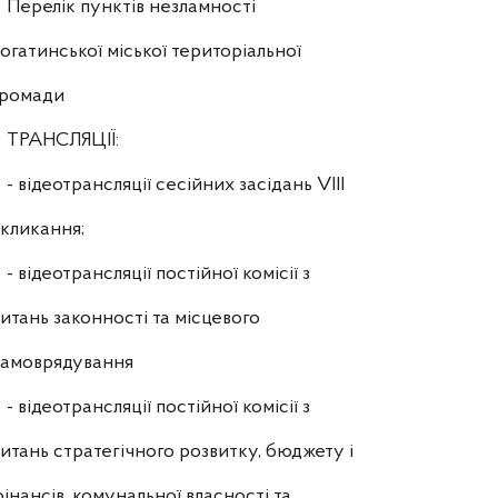
Перелік пунктів незламності
огатинської міської територіальної
громади
ТРАНСЛЯЦІЇ:
- відеотрансляції сесійних засідань VIII
кликання;
- відеотрансляції постійної комісії з
итань законності та місцевого
самоврядування
- відеотрансляції постійної комісії з
итань стратегічного розвитку, бюджету і
інансів, комунальної власності та