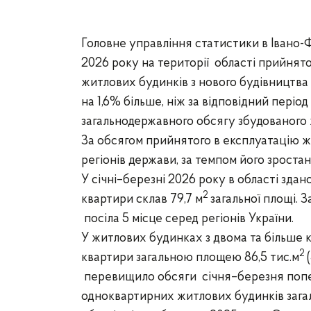
Головне управління статистики в Івано-Ф
2026 року на території області прийнято
житлових будинків з нового будівництва 
на 1,6% більше, ніж за відповідний періо
загальнодержавного обсягу збудованого 
За обсягом прийнятого в експлуатацію 
регіонів держави, за темпом його зроста
У січні–березні 2026 року в
області здан
2
квартири склав 79,7 м
загальної площі.
З
посіла 5 місце
серед регіонів України.
У житлових будинках з двома та більше
2
квартири загальною площею 86,5 тис.м
перевищило обсяги січня–березня попе
одноквартирних житлових будинків
зага