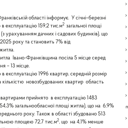
ранківській області інформує.
У січні–березні
2
 в експлуатацію 159,2
тис.м
загальної площі
(з урахуванням дачних і садових будинків),
що
д 2025 року та становить 7% від
житла.
житла
Івано-Франківщина посіла
5 місце
серед
ння
– 13 місце.
о в експлуатацію
1996 квартир,
середній розмір
а кількістю
новозбудованих квартир область
 квартирами прийнято в експлуатацію 1483
(54,3%
загальнообласної площі житла),
що на
6,9%
п
реднього року.
Також в області збудовано 513
2
льною площею 72,7 тис.м
, що на 4,1% менше