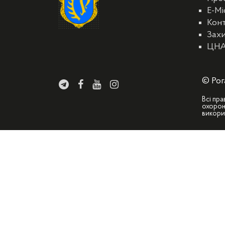
E-Мі
Кон
Захи
ЦН
© Рог
Всі пра
охорон
викори