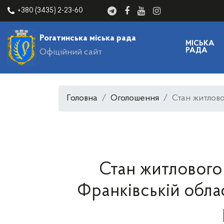
+380 (3435) 2-23-60
Рогатинська міська рада
МІСЬКА
РАДА
Офіційний сайт
Головна
Оголошення
Стан житлово
Стан житлового 
Франківській облас