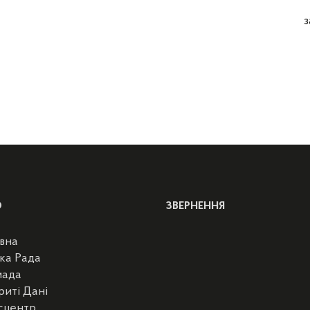
з
Ю
ЗВЕРНЕННЯ
вна
ка Рада
мада
риті Дані
сцентр