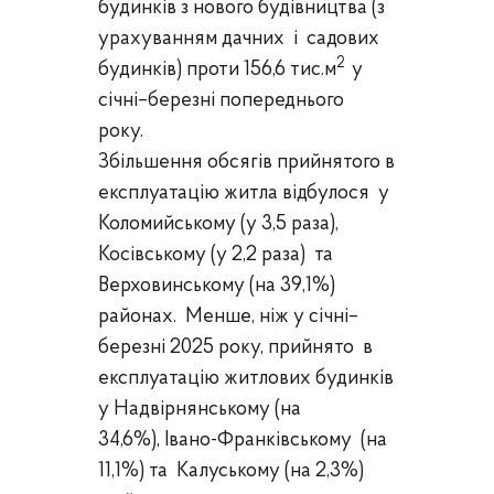
будинків з нового будівництва (з
урахуванням дачних і садових
2
будинків) проти 156,6 тис.м
у
січні–березні попереднього
року.
Збільшення обсягів прийнятого в
експлуатацію житла відбулося у
Коломийському (у 3,5 раза),
Косівському (у 2,2 раза) та
Верховинському (на 39,1%)
районах.
Менше, ніж у січні–
березні 2025 року, прийнято в
експлуатацію житлових будинків
у Надвірнянському (на
34,6%),
Івано-Франківському (на
11,1%)
та Калуському (на 2,3%)