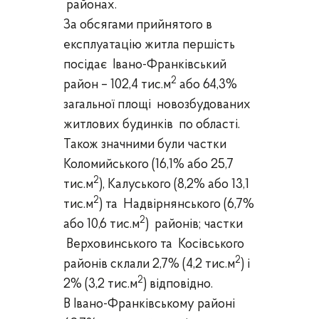
районах.
За обсягами прийнятого в
експлуатацію житла першість
посідає
Івано-Франківський
2
район
– 102,4
тис.
м
або 64,3%
загальної площі
новозбудованих
житлових будинків по області.
Також значними були частки
Коломийського (16,1% або 25,7
2
тис.м
), Калуського (8,2% або 13,1
2
тис.м
)
та Надвірнянського (6,7%
2
або 10,6
тис.
м
) районів; частки
Верховинського та Косівського
2
районів склали 2,7% (4,2 тис.м
) і
2
2% (3,2 тис.м
) відповідно.
В Івано-Франківському районі