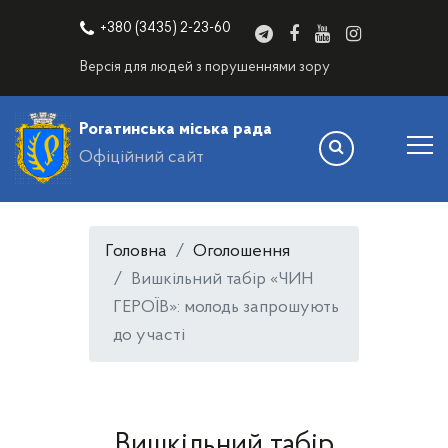
+380 (3435) 2-23-60
Версія для людей з порушеннями зору
Рогатинська міська рада
Офіційний сайт
Головна
Оголошення
Вишкільний табір «ЧИН
ГЕРОЇВ»: молодь запрошують
до участі
Вишкільний табір